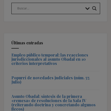
Últimas entradas
Empleo público temporal: las reacciones
jurisdiccionales al asunto Obadal en 10
criterios interpretativos
Popurrí de novedades judiciales (núm. 57,
Julio)
Asunto Obadal: síntesis de la primera
«remesa» de resoluciones de la Sala IV
(reiterando doctrina y concretando algunos
flecos)