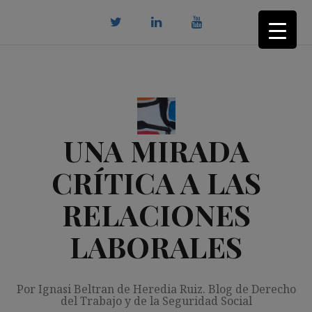
Saltar
al
contenido
twitter
Linkedin
youtube
UNA MIRADA
CRÍTICA A LAS
RELACIONES
LABORALES
Por Ignasi Beltran de Heredia Ruiz. Blog de Derecho
del Trabajo y de la Seguridad Social