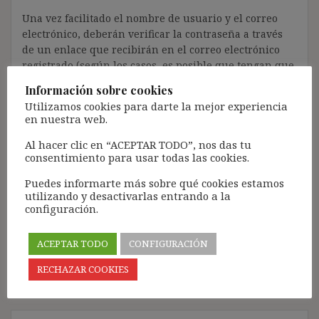
Una vez facilitado el nombre de usuario y el correo
electrónico, deberán verificar la contraseña a través
de un enlace que recibirán en el correo electrónico
registrado (según los casos, es posible que tengan que
revisar la bandeja de «Spam»).
Información sobre cookies
Más de 11.500 personas ya se han suscrito.
Utilizamos cookies para darte la mejor experiencia
en nuestra web.
Lamento los inconvenientes que este trámite pueda
causar.
Al hacer clic en “ACEPTAR TODO”, nos das tu
consentimiento para usar todas las cookies.
[Con el registro aceptas la política de privacidad del
blog: https://ignasibeltran.com/politica-de-privacidad/]
Puedes informarte más sobre qué cookies estamos
utilizando y desactivarlas entrando a la
configuración.
Navegación
ACEPTAR TODO
CONFIGURACIÓN
ENTRADAS SIGUIENTES
de
RECHAZAR COOKIES
entradas