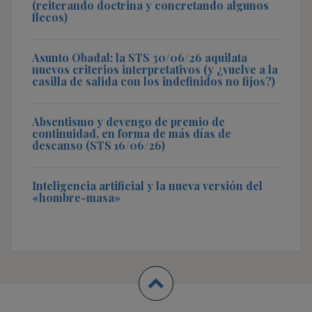
(reiterando doctrina y concretando algunos
flecos)
Asunto Obadal: la STS 30/06/26 aquilata
nuevos criterios interpretativos (y ¿vuelve a la
casilla de salida con los indefinidos no fijos?)
Absentismo y devengo de premio de
continuidad, en forma de más días de
descanso (STS 16/06/26)
Inteligencia artificial y la nueva versión del
«hombre-masa»