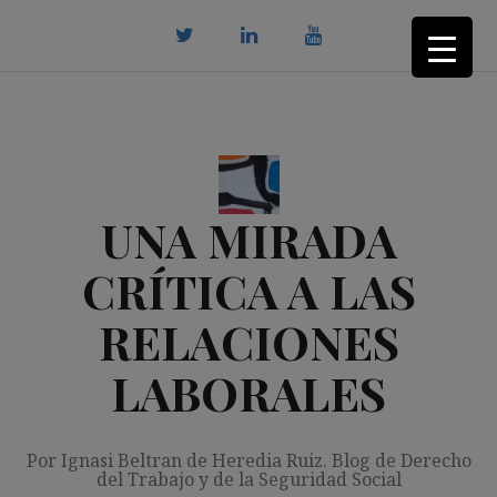
Saltar
al
contenido
twitter
Linkedin
youtube
UNA MIRADA
CRÍTICA A LAS
RELACIONES
LABORALES
Por Ignasi Beltran de Heredia Ruiz. Blog de Derecho
del Trabajo y de la Seguridad Social