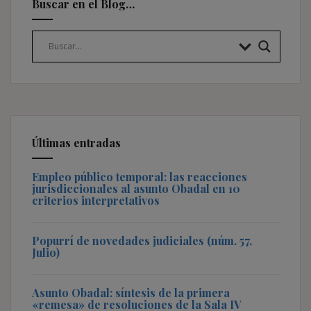
Buscar en el Blog…
Últimas entradas
Empleo público temporal: las reacciones
jurisdiccionales al asunto Obadal en 10
criterios interpretativos
Popurrí de novedades judiciales (núm. 57,
Julio)
Asunto Obadal: síntesis de la primera
«remesa» de resoluciones de la Sala IV