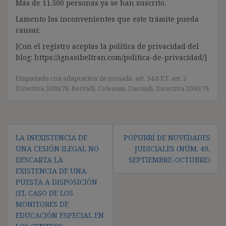
Más de 11.500 personas ya se han suscrito.
Lamento los inconvenientes que este trámite pueda
causar.
[Con el registro aceptas la política de privacidad del
blog: https://ignasibeltran.com/politica-de-privacidad/]
Etiquetado con
adaptación de jornada
,
art. 34.8 ET
,
art. 5
Directiva 2000/78
,
Bervidi
,
Coleman
,
Daouidi
,
Directiva 2000/78
Navegación
LA INEXISTENCIA DE
POPURRÍ DE NOVEDADES
de
UNA CESIÓN ILEGAL NO
JUDICIALES (NÚM. 49,
entradas
DESCARTA LA
SEPTIEMBRE-OCTUBRE)
EXISTENCIA DE UNA
PUESTA A DISPOSICIÓN
(EL CASO DE LOS
MONITORES DE
EDUCACIÓN ESPECIAL EN