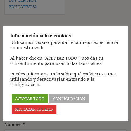
LOS CENTROS
EDUCATIVOS)
Deja una respuesta
Información sobre cookies
Utilizamos cookies para darte la mejor experiencia
Tu dirección de correo electrónico no será publicada.
Los
en nuestra web.
campos obligatorios están marcados con
*
Al hacer clic en “ACEPTAR TODO”, nos das tu
Comentario
*
consentimiento para usar todas las cookies.
Puedes informarte más sobre qué cookies estamos
utilizando y desactivarlas entrando a la
configuración.
ACEPTAR TODO
CONFIGURACIÓN
RECHAZAR COOKIES
Nombre
*