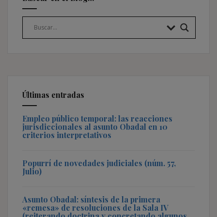
Últimas entradas
Empleo público temporal: las reacciones
jurisdiccionales al asunto Obadal en 10
criterios interpretativos
Popurrí de novedades judiciales (núm. 57,
Julio)
Asunto Obadal: síntesis de la primera
«remesa» de resoluciones de la Sala IV
(reiterando doctrina y concretando algunos