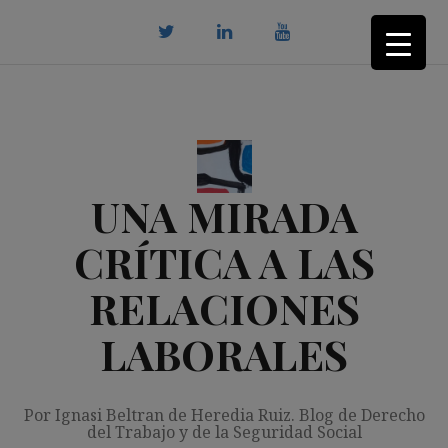
Saltar
al
contenido
twitter
Linkedin
youtube
UNA MIRADA
CRÍTICA A LAS
RELACIONES
LABORALES
Por Ignasi Beltran de Heredia Ruiz. Blog de Derecho
del Trabajo y de la Seguridad Social