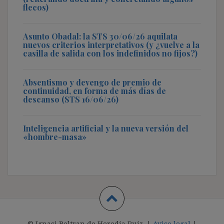
flecos)
Asunto Obadal: la STS 30/06/26 aquilata
nuevos criterios interpretativos (y ¿vuelve a la
casilla de salida con los indefinidos no fijos?)
Absentismo y devengo de premio de
continuidad, en forma de más días de
descanso (STS 16/06/26)
Inteligencia artificial y la nueva versión del
«hombre-masa»
© Ignasi Beltran de Heredia Ruiz. |
Aviso legal
|