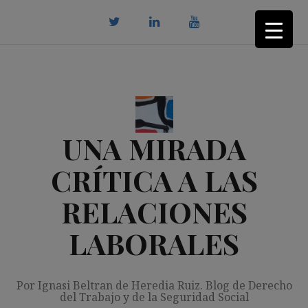
Saltar
al
contenido
twitter
Linkedin
youtube
UNA MIRADA
CRÍTICA A LAS
RELACIONES
LABORALES
Por Ignasi Beltran de Heredia Ruiz. Blog de Derecho
del Trabajo y de la Seguridad Social