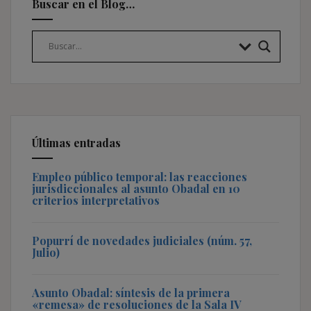
Buscar en el Blog…
Últimas entradas
Empleo público temporal: las reacciones
jurisdiccionales al asunto Obadal en 10
criterios interpretativos
Popurrí de novedades judiciales (núm. 57,
Julio)
Asunto Obadal: síntesis de la primera
«remesa» de resoluciones de la Sala IV