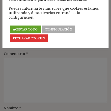
Responder
Puedes informarte más sobre qué cookies estamos
utilizando y desactivarlas entrando a la
configuración.
ACEPTAR TODO
CONFIGURACIÓN
Deja una respuesta
RECHAZAR COOKIES
Tu dirección de correo electrónico no será publicada.
Los
campos obligatorios están marcados con
*
Comentario
*
Nombre
*