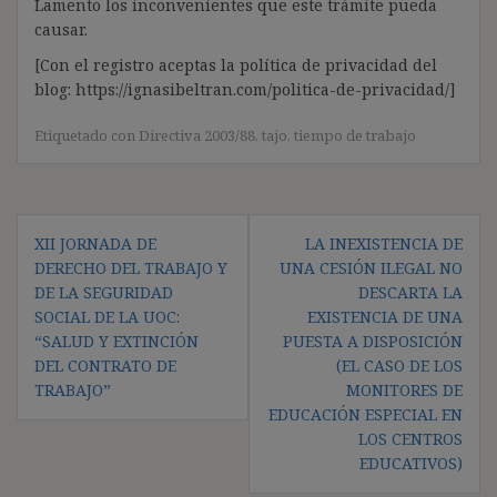
Lamento los inconvenientes que este trámite pueda
causar.
[Con el registro aceptas la política de privacidad del
blog: https://ignasibeltran.com/politica-de-privacidad/]
Etiquetado con
Directiva 2003/88
,
tajo
,
tiempo de trabajo
Navegación
XII JORNADA DE
LA INEXISTENCIA DE
de
DERECHO DEL TRABAJO Y
UNA CESIÓN ILEGAL NO
entradas
DE LA SEGURIDAD
DESCARTA LA
SOCIAL DE LA UOC:
EXISTENCIA DE UNA
“SALUD Y EXTINCIÓN
PUESTA A DISPOSICIÓN
DEL CONTRATO DE
(EL CASO DE LOS
TRABAJO”
MONITORES DE
EDUCACIÓN ESPECIAL EN
LOS CENTROS
EDUCATIVOS)