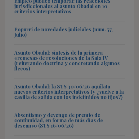
Empleo público temporal: las reacciones
jurisdiccionales al asunto Obadal en 10
criterios interpretativos
Popurrí de novedades judiciales (núm. 57,
Julio)
Asunto Obadal: síntesis de la primera
«remesa» de resoluciones de la Sala IV
(reiterando doctrina y concretando algunos
flecos)
Asunto Obadal: la STS 30/06/26 aquilata
nuevos criterios interpretativos (y ¿vuelve a la
casilla de salida con los indefinidos no fijos?)
Absentismo y devengo de premio de
continuidad, en forma de más días de
descanso (STS 16/06/26)