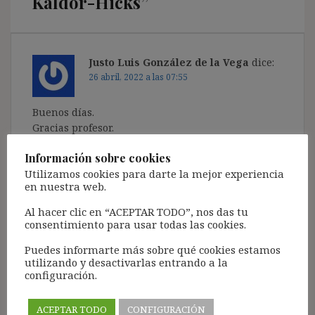
Kaldor-Hicks
”
Justo Luis González de la Vega
dice:
26 abril, 2022 a las 07:55
Buenos días.
Gracias profesor.
Responder
Información sobre cookies
Utilizamos cookies para darte la mejor experiencia
en nuestra web.
Al hacer clic en “ACEPTAR TODO”, nos das tu
consentimiento para usar todas las cookies.
Deja una respuesta
Puedes informarte más sobre qué cookies estamos
Tu dirección de correo electrónico no será publicada.
Los
utilizando y desactivarlas entrando a la
campos obligatorios están marcados con
*
configuración.
Comentario
*
ACEPTAR TODO
CONFIGURACIÓN