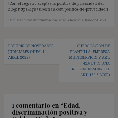
[Con el registro aceptas la política de privacidad del
blog: https://ignasibeltran.com/politica-de-privacidad/]
Etiquetado con
discriminación
,
edad
,
eficiencia
,
Kaldor-Hicks
Navegación
POPURRÍ DE NOVEDADES
SUBROGACIÓN DE
de
JUDICIALES (NÚM. 14,
PLANTILLA, EMPRESA
entradas
ABRIL 2022)
MULTISERVICIO Y ART.
42.6 ET (Y UNA
REFLEXIÓN SOBRE EL
ART. 130.3 LCSP)
1 comentario en “
Edad,
discriminación positiva y