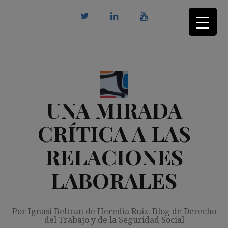
Saltar
al
contenido
twitter
Linkedin
youtube
UNA MIRADA
CRÍTICA A LAS
RELACIONES
LABORALES
Por Ignasi Beltran de Heredia Ruiz. Blog de Derecho
del Trabajo y de la Seguridad Social