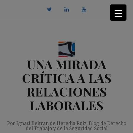
Saltar
al
contenido
twitter
Linkedin
youtube
UNA MIRADA
CRÍTICA A LAS
RELACIONES
LABORALES
Por Ignasi Beltran de Heredia Ruiz. Blog de Derecho
del Trabajo y de la Seguridad Social