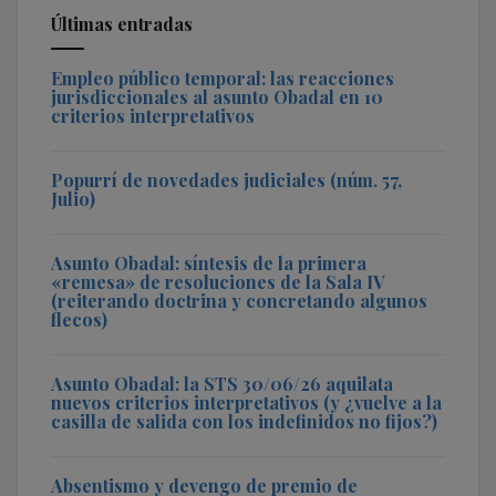
Últimas entradas
Empleo público temporal: las reacciones
jurisdiccionales al asunto Obadal en 10
criterios interpretativos
Popurrí de novedades judiciales (núm. 57,
Julio)
Asunto Obadal: síntesis de la primera
«remesa» de resoluciones de la Sala IV
(reiterando doctrina y concretando algunos
flecos)
Asunto Obadal: la STS 30/06/26 aquilata
nuevos criterios interpretativos (y ¿vuelve a la
casilla de salida con los indefinidos no fijos?)
Absentismo y devengo de premio de