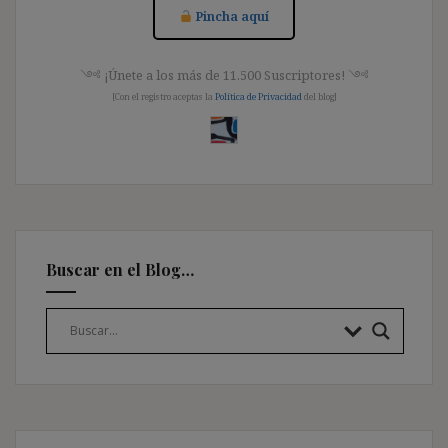
Pincha aquí
༺ ¡Únete a los más de 11.500 Suscriptores! ༺
[Con el registro aceptas la
Política de Privacidad
del blog]
Buscar en el Blog…