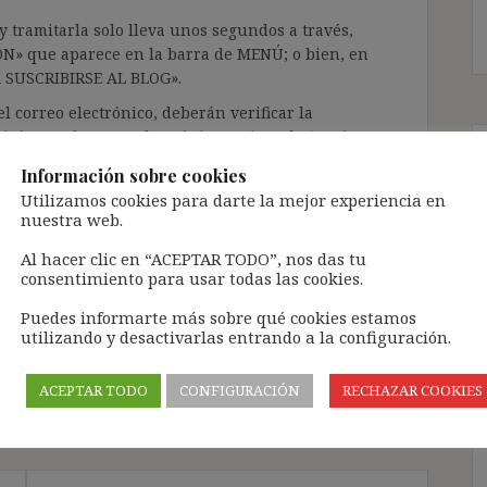
 tramitarla solo lleva unos segundos a través,
ÓN» que aparece en la barra de MENÚ; o bien, en
RA SUSCRIBIRSE AL BLOG».
l correo electrónico, deberán verificar la
irán en el correo electrónico registrado (según
ar la bandeja de «Spam»).
Información sobre cookies
Utilizamos cookies para darte la mejor experiencia en
nuestra web.
te pueda causar.
Al hacer clic en “ACEPTAR TODO”, nos das tu
cidad del blog: https://ignasibeltran.com/politica-
consentimiento para usar todas las cookies.
Puedes informarte más sobre qué cookies estamos
ontrata
,
propia actividad
,
responsabilidad
utilizando y desactivarlas entrando a la configuración.
contrata
ACEPTAR TODO
CONFIGURACIÓN
RECHAZAR COOKIES