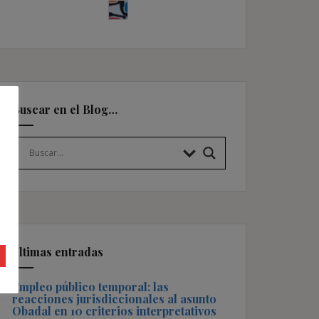
Buscar en el Blog…
Últimas entradas
Empleo público temporal: las
reacciones jurisdiccionales al asunto
Obadal en 10 criterios interpretativos