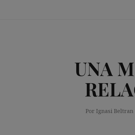
Saltar
al
contenido
UNA M
RELA
Por Ignasi Beltran