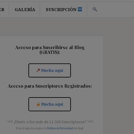
ER
GALERÍA
SUSCRIPCIÓN
Acceso para Suscribirse al Blog
(GRATIS):
Pincha aquí
Acceso para Suscriptores Registrados:
Pincha aquí
༺ ¡Únete a los más de 11.500 Suscriptores! ༺
[Con el registro aceptas la
Política de Privacidad
del blog]