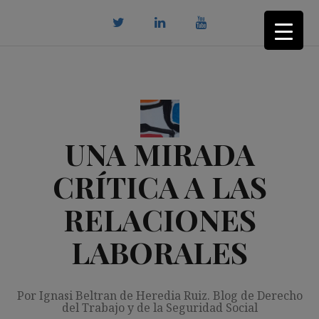
Saltar
al
contenido
twitter
Linkedin
youtube
UNA MIRADA
CRÍTICA A LAS
RELACIONES
LABORALES
Por Ignasi Beltran de Heredia Ruiz. Blog de Derecho
del Trabajo y de la Seguridad Social