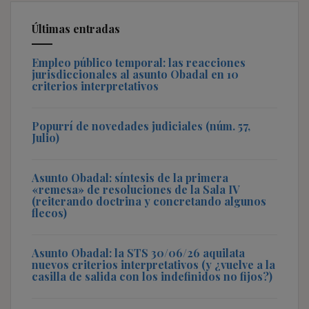
Últimas entradas
Empleo público temporal: las reacciones
jurisdiccionales al asunto Obadal en 10
criterios interpretativos
Popurrí de novedades judiciales (núm. 57,
Julio)
Asunto Obadal: síntesis de la primera
«remesa» de resoluciones de la Sala IV
(reiterando doctrina y concretando algunos
flecos)
Asunto Obadal: la STS 30/06/26 aquilata
nuevos criterios interpretativos (y ¿vuelve a la
casilla de salida con los indefinidos no fijos?)