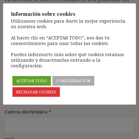
campos obligatorios están marcados con
*
Información sobre cookies
Comentario
*
Utilizamos cookies para darte la mejor experiencia
en nuestra web.
Al hacer clic en “ACEPTAR TODO”, nos das tu
consentimiento para usar todas las cookies.
Puedes informarte más sobre qué cookies estamos
utilizando y desactivarlas entrando a la
configuración.
ACEPTAR TODO
CONFIGURACIÓN
Nombre
*
RECHAZAR COOKIES
Correo electrónico
*