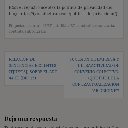
[Con el registro aceptas la política de privacidad del
blog: https://ignasibeltran.com/politica-de-privacidad/]
Etiquetado con
art. 42 ET
,
art. 49.1.c ET
,
condición resolutoria
,
contrata
,
subcontrata
Navegación
RELACIÓN DE
SUCESIÓN DE EMPRESA Y
de
SENTENCIAS RECIENTES
ULTRAACTIVIDAD DE
entradas
(TJUE/TSJ) SOBRE EL ART.
CONVENIO COLECTIVO:
44 ET (DIC 15)
¿QUÉ FUE DE LA
CONTRACTUALIZACIÓN
‘AB ORIGINE’?
Deja una respuesta
Tu dirección de correo electrónico no será publicada.
Los