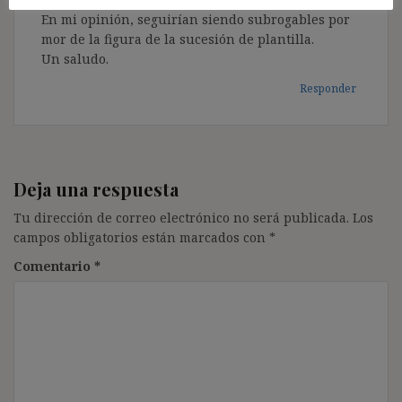
En mi opinión, seguirían siendo subrogables por
mor de la figura de la sucesión de plantilla.
Un saludo.
Responder
Deja una respuesta
Tu dirección de correo electrónico no será publicada.
Los
campos obligatorios están marcados con
*
Comentario
*