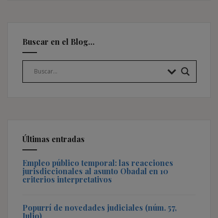
Buscar en el Blog…
Últimas entradas
Empleo público temporal: las reacciones
jurisdiccionales al asunto Obadal en 10
criterios interpretativos
Popurrí de novedades judiciales (núm. 57,
Julio)