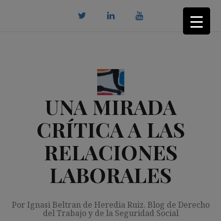
Saltar
al
contenido
twitter
Linkedin
youtube
UNA MIRADA
CRÍTICA A LAS
RELACIONES
LABORALES
Por Ignasi Beltran de Heredia Ruiz. Blog de Derecho
del Trabajo y de la Seguridad Social