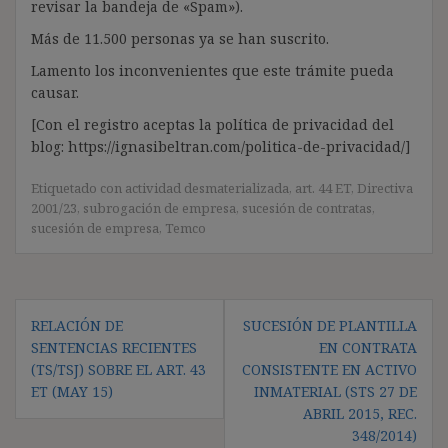
revisar la bandeja de «Spam»).
Más de 11.500 personas ya se han suscrito.
Lamento los inconvenientes que este trámite pueda
causar.
[Con el registro aceptas la política de privacidad del
blog: https://ignasibeltran.com/politica-de-privacidad/]
Etiquetado con
actividad desmaterializada
,
art. 44 ET
,
Directiva
2001/23
,
subrogación de empresa
,
sucesión de contratas
,
sucesión de empresa
,
Temco
Navegación
RELACIÓN DE
SUCESIÓN DE PLANTILLA
de
SENTENCIAS RECIENTES
EN CONTRATA
entradas
(TS/TSJ) SOBRE EL ART. 43
CONSISTENTE EN ACTIVO
ET (MAY 15)
INMATERIAL (STS 27 DE
ABRIL 2015, REC.
348/2014)