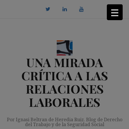
Saltar
al
contenido
twitter
Linkedin
youtube
UNA MIRADA
CRÍTICA A LAS
RELACIONES
LABORALES
Por Ignasi Beltran de Heredia Ruiz. Blog de Derecho
del Trabajo y de la Seguridad Social