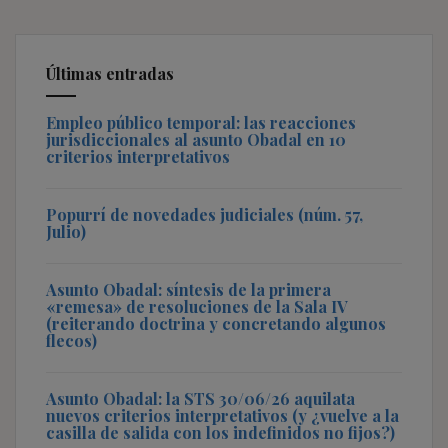
Últimas entradas
Empleo público temporal: las reacciones
jurisdiccionales al asunto Obadal en 10
criterios interpretativos
Popurrí de novedades judiciales (núm. 57,
Julio)
Asunto Obadal: síntesis de la primera
«remesa» de resoluciones de la Sala IV
(reiterando doctrina y concretando algunos
flecos)
Asunto Obadal: la STS 30/06/26 aquilata
nuevos criterios interpretativos (y ¿vuelve a la
casilla de salida con los indefinidos no fijos?)