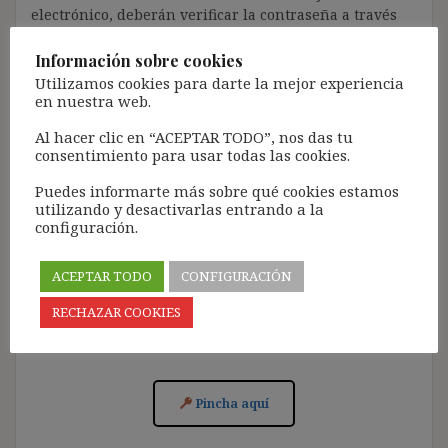
electrónico, deberán verificar la contraseña a través
de un enlace que recibirán en el correo electrónico
registrado (según los casos, es posible que tengan que
Información sobre cookies
revisar la bandeja de «Spam»).
Utilizamos cookies para darte la mejor experiencia
en nuestra web.
Más de 11.500 personas ya se han suscrito.
Al hacer clic en “ACEPTAR TODO”, nos das tu
Lamento los inconvenientes que este trámite pueda
consentimiento para usar todas las cookies.
causar.
Puedes informarte más sobre qué cookies estamos
[Con el registro aceptas la política de privacidad del
utilizando y desactivarlas entrando a la
blog: https://ignasibeltran.com/politica-de-privacidad/]
configuración.
ACEPTAR TODO
CONFIGURACIÓN
RECHAZAR COOKIES
Acceso para Suscribirse al Blog (GRATIS):
Pincha aquí