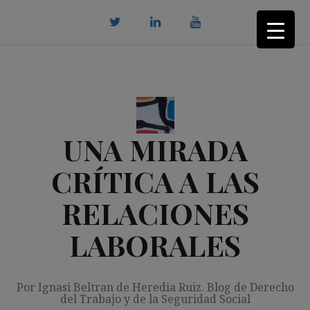
Saltar
al
contenido
twitter
Linkedin
youtube
UNA MIRADA
CRÍTICA A LAS
RELACIONES
LABORALES
Por Ignasi Beltran de Heredia Ruiz. Blog de Derecho
del Trabajo y de la Seguridad Social