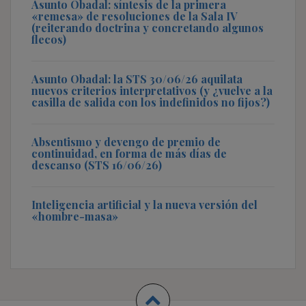
Asunto Obadal: síntesis de la primera
«remesa» de resoluciones de la Sala IV
(reiterando doctrina y concretando algunos
flecos)
Asunto Obadal: la STS 30/06/26 aquilata
nuevos criterios interpretativos (y ¿vuelve a la
casilla de salida con los indefinidos no fijos?)
Absentismo y devengo de premio de
continuidad, en forma de más días de
descanso (STS 16/06/26)
Inteligencia artificial y la nueva versión del
«hombre-masa»