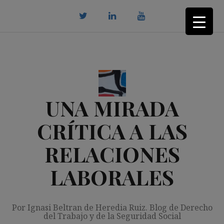
Saltar
al
contenido
twitter
Linkedin
youtube
UNA MIRADA
CRÍTICA A LAS
RELACIONES
LABORALES
Por Ignasi Beltran de Heredia Ruiz. Blog de Derecho
del Trabajo y de la Seguridad Social