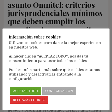
asunto Omnitel: criterios
jurisprudenciales mínimos
que deben cumplir los
coordinadores para evitar
una puesta a disposición
Información sobre cookies
Utilizamos cookies para darte la mejor experiencia
(STS 27/11/25)
en nuestra web.
Al hacer clic en “ACEPTAR TODO”, nos das tu
22 enero, 2026
ibdehere
Comentarios Jurisprudencia
consentimiento para usar todas las cookies.
Nota:
Puedes informarte más sobre qué cookies estamos
utilizando y desactivarlas entrando a la
El propósito de este blog es compartir contenido de
configuración.
forma totalmente GRATUITA.
La proliferación de empresas que utilizan la
ACEPTAR TODO
CONFIGURACIÓN
Inteligencia Artificial Generativa (IAG) con ánimo de
lucro y que se apropian del contenido de terceros sin
RECHAZAR COOKIES
ningún respeto por los derechos de autor, me ha
llevado a restringir el contenido del blog únicamente