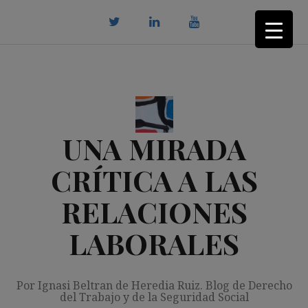
Saltar
al
contenido
twitter
Linkedin
youtube
UNA MIRADA
CRÍTICA A LAS
RELACIONES
LABORALES
Por Ignasi Beltran de Heredia Ruiz. Blog de Derecho
del Trabajo y de la Seguridad Social