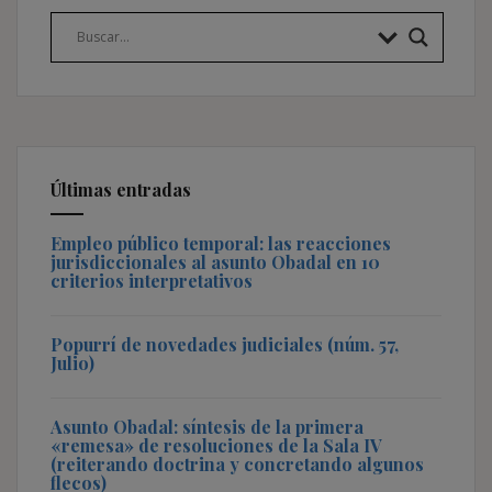
Últimas entradas
Empleo público temporal: las reacciones
jurisdiccionales al asunto Obadal en 10
criterios interpretativos
Popurrí de novedades judiciales (núm. 57,
Julio)
Asunto Obadal: síntesis de la primera
«remesa» de resoluciones de la Sala IV
(reiterando doctrina y concretando algunos
flecos)