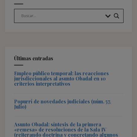
Últimas entradas
Empleo público temporal: las reacciones
jurisdiccionales al asunto Obadal en 10
criterios interpretativos
Popurrí de novedades judiciales (núm. 57,
Julio)
Asunto Obadal: síntesis de la primera
«remesa» de resoluciones de la Sala IV
(reiterando doctrina y concretando algunos