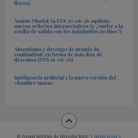
flecos)
Asunto Obadal: la STS 30/06/26 aquilata
nuevos criterios interpretativos (y ¿vuelve a la
casilla de salida con los indefinidos no fijos?)
Absentismo y devengo de premio de
continuidad, en forma de más días de
descanso (STS 16/06/26)
Inteligencia artificial y la nueva versión del
«hombre-masa»
© Ignasi Beltran de Heredia Ruiz. |
Aviso legal
|