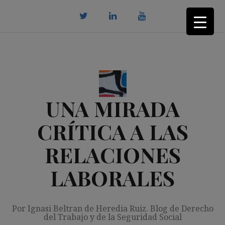
Saltar
al
contenido
twitter
Linkedin
youtube
UNA MIRADA
CRÍTICA A LAS
RELACIONES
LABORALES
Por Ignasi Beltran de Heredia Ruiz. Blog de Derecho
del Trabajo y de la Seguridad Social