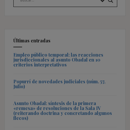
Últimas entradas
Empleo público temporal: las reacciones
jurisdiccionales al asunto Obadal en 10
criterios interpretativos
Popurrí de novedades judiciales (núm. 57,
Julio)
Asunto Obadal: síntesis de la primera
«remesa» de resoluciones de la Sala IV
(reiterando doctrina y concretando algunos
flecos)