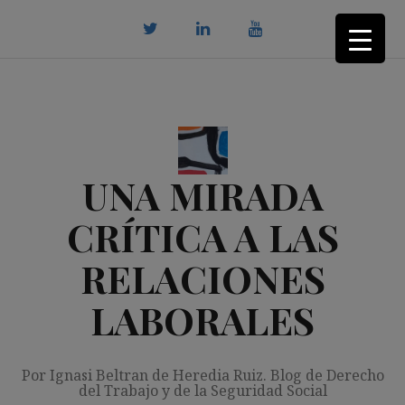
Saltar
al
contenido
twitter
Linkedin
youtube
UNA MIRADA
CRÍTICA A LAS
RELACIONES
LABORALES
Por Ignasi Beltran de Heredia Ruiz. Blog de Derecho
del Trabajo y de la Seguridad Social