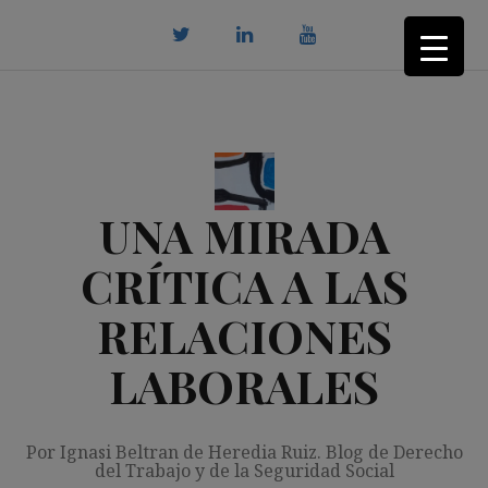
Saltar
al
contenido
twitter
Linkedin
youtube
UNA MIRADA
CRÍTICA A LAS
RELACIONES
LABORALES
Por Ignasi Beltran de Heredia Ruiz. Blog de Derecho
del Trabajo y de la Seguridad Social