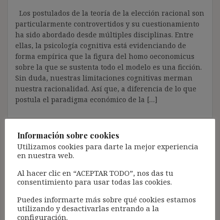
Los postulados de la teoría de la elección racional son
particularmente controvertidos y su cuestionamiento
ha sido abordado desde múltiples disciplinas. Entre
ellas, la psicología cognitiva está evidenciando de
forma empírica que la figura del homo oeconomicus
sobre la que se sustenta todo el modelo es una ficción.
Sin duda, nuestras limitaciones cognitivas merman
nuestra racionalidad. Así que, a diferencia de lo que
postula el paradigma económico de la […]
Información sobre cookies
Utilizamos cookies para darte la mejor experiencia
en nuestra web.
Acceso para Suscribirse al Blog (GRATIS):
Al hacer clic en “ACEPTAR TODO”, nos das tu
consentimiento para usar todas las cookies.
Pincha aquí
Puedes informarte más sobre qué cookies estamos
utilizando y desactivarlas entrando a la
Acceso para Suscriptores Registrados:
configuración.