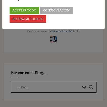
ACEPTAR TODO
CONFIGURACIÓN
Pincha aquí
RECHAZAR COOKIES
༺ ¡Únete a los más de 11.500 Suscriptores! ༺
[Con el registro aceptas la
Política de Privacidad
del blog]
Buscar en el Blog…