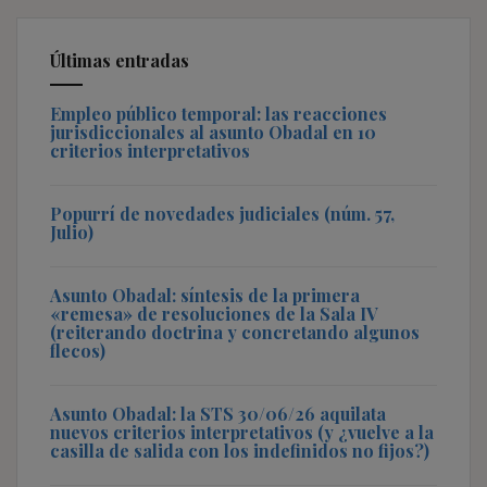
Últimas entradas
Empleo público temporal: las reacciones
jurisdiccionales al asunto Obadal en 10
criterios interpretativos
Popurrí de novedades judiciales (núm. 57,
Julio)
Asunto Obadal: síntesis de la primera
«remesa» de resoluciones de la Sala IV
(reiterando doctrina y concretando algunos
flecos)
Asunto Obadal: la STS 30/06/26 aquilata
nuevos criterios interpretativos (y ¿vuelve a la
casilla de salida con los indefinidos no fijos?)