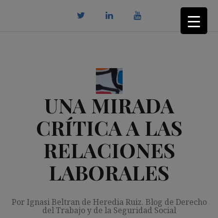
Saltar
al
contenido
twitter
Linkedin
youtube
UNA MIRADA
CRÍTICA A LAS
RELACIONES
LABORALES
Por Ignasi Beltran de Heredia Ruiz. Blog de Derecho
del Trabajo y de la Seguridad Social