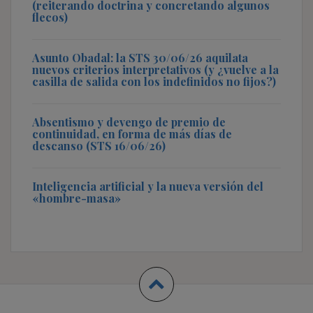
(reiterando doctrina y concretando algunos
flecos)
Asunto Obadal: la STS 30/06/26 aquilata
nuevos criterios interpretativos (y ¿vuelve a la
casilla de salida con los indefinidos no fijos?)
Absentismo y devengo de premio de
continuidad, en forma de más días de
descanso (STS 16/06/26)
Inteligencia artificial y la nueva versión del
«hombre-masa»