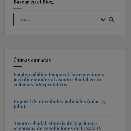
Buscar en el Blog…
Últimas entradas
Empleo público temporal: las reacciones
jurisdiccionales al asunto Obadal en 10
criterios interpretativos
Popurrí de novedades judiciales (núm. 57,
Julio)
Asunto Obadal: síntesis de la primera
«remesa» de resoluciones de la Sala IV