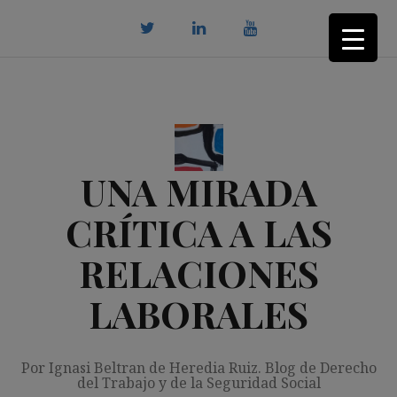
Saltar
al
contenido
twitter
Linkedin
youtube
UNA MIRADA
CRÍTICA A LAS
RELACIONES
LABORALES
Por Ignasi Beltran de Heredia Ruiz. Blog de Derecho
del Trabajo y de la Seguridad Social