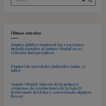
Últimas entradas
Empleo público temporal: las reacciones
jurisdiccionales al asunto Obadal en 10
criterios interpretativos
Popurrí de novedades judiciales (núm. 57,
Julio)
Asunto Obadal: síntesis de la primera
«remesa» de resoluciones de la Sala IV
(reiterando doctrina y concretando algunos
flecos)