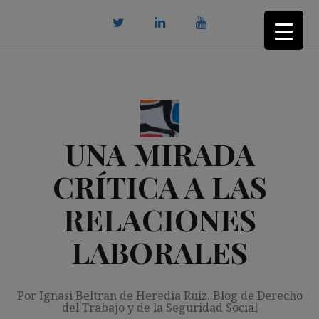
Saltar
al
contenido
twitter
Linkedin
youtube
UNA MIRADA
CRÍTICA A LAS
RELACIONES
LABORALES
Por Ignasi Beltran de Heredia Ruiz. Blog de Derecho
del Trabajo y de la Seguridad Social