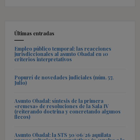
Últimas entradas
Empleo público temporal: las reacciones
jurisdiccionales al asunto Obadal en 10
criterios interpretativos
Popurrí de novedades judiciales (núm. 57,
Julio)
Asunto Obadal: síntesis de la primera
«remesa» de resoluciones de la Sala IV
(reiterando doctrina y concretando algunos
flecos)
Asunto Obadal: la STS 30/06/26 aquilata