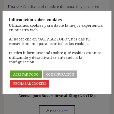
Una vez facilitado el nombre de usuario y el correo
electrónico, deberán verificar la contraseña a través
de un enlace que recibirán en el correo electrónico
Información sobre cookies
registrado (según los casos, es posible que tengan que
Utilizamos cookies para darte la mejor experiencia
revisar la bandeja de «Spam»).
en nuestra web.
Más de 11.500 personas ya se han suscrito.
Al hacer clic en “ACEPTAR TODO”, nos das tu
consentimiento para usar todas las cookies.
Lamento los inconvenientes que este trámite pueda
causar.
Puedes informarte más sobre qué cookies estamos
utilizando y desactivarlas entrando a la
[Con el registro aceptas la política de privacidad del
configuración.
blog: https://ignasibeltran.com/politica-de-privacidad/]
ACEPTAR TODO
CONFIGURACIÓN
RECHAZAR COOKIES
Acceso para Suscribirse al Blog (GRATIS):
Pincha aquí