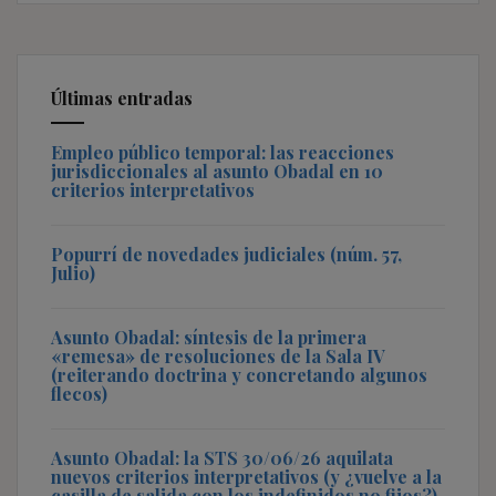
Últimas entradas
Empleo público temporal: las reacciones
jurisdiccionales al asunto Obadal en 10
criterios interpretativos
Popurrí de novedades judiciales (núm. 57,
Julio)
Asunto Obadal: síntesis de la primera
«remesa» de resoluciones de la Sala IV
(reiterando doctrina y concretando algunos
flecos)
Asunto Obadal: la STS 30/06/26 aquilata
nuevos criterios interpretativos (y ¿vuelve a la
casilla de salida con los indefinidos no fijos?)