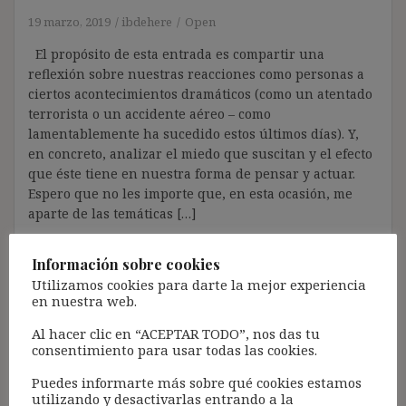
19 marzo, 2019
ibdehere
Open
El propósito de esta entrada es compartir una
reflexión sobre nuestras reacciones como personas a
ciertos acontecimientos dramáticos (como un atentado
terrorista o un accidente aéreo – como
lamentablemente ha sucedido estos últimos días). Y,
en concreto, analizar el miedo que suscitan y el efecto
que éste tiene en nuestra forma de pensar y actuar.
Espero que no les importe que, en esta ocasión, me
aparte de las temáticas […]
Información sobre cookies
Utilizamos cookies para darte la mejor experiencia
en nuestra web.
Acceso para Suscribirse al Blog (GRATIS):
Al hacer clic en “ACEPTAR TODO”, nos das tu
consentimiento para usar todas las cookies.
Pincha aquí
Puedes informarte más sobre qué cookies estamos
utilizando y desactivarlas entrando a la