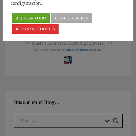
configuración.
Acceso para Suscriptores Registrados:
ACEPTAR TODO
CONFIGURACIÓN
Pincha aquí
RECHAZAR COOKIES
༺ ¡Únete a los más de 11.500 Suscriptores! ༺
[Con el registro aceptas la
Política de Privacidad
del blog]
Buscar en el Blog…