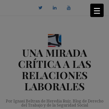
Saltar
al
contenido
twitter
Linkedin
youtube
UNA MIRADA
CRÍTICA A LAS
RELACIONES
LABORALES
Por Ignasi Beltran de Heredia Ruiz. Blog de Derecho
del Trabajo y de la Seguridad Social