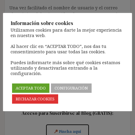
Una vez facilitado el nombre de usuario y el correo
electrónico, deberán verificar la contraseña a través
de un enlace que recibirán en el correo electrónico
Información sobre cookies
registrado (según los casos, es posible que tengan que
Utilizamos cookies para darte la mejor experiencia
revisar la bandeja de «Spam»).
en nuestra web.
Más de 11.500 personas ya se han suscrito.
Al hacer clic en “ACEPTAR TODO”, nos das tu
consentimiento para usar todas las cookies.
Lamento los inconvenientes que este trámite pueda
causar.
Puedes informarte más sobre qué cookies estamos
utilizando y desactivarlas entrando a la
[Con el registro aceptas la política de privacidad del
configuración.
blog: https://ignasibeltran.com/politica-de-privacidad/]
ACEPTAR TODO
CONFIGURACIÓN
RECHAZAR COOKIES
Acceso para Suscribirse al Blog (GRATIS):
Pincha aquí