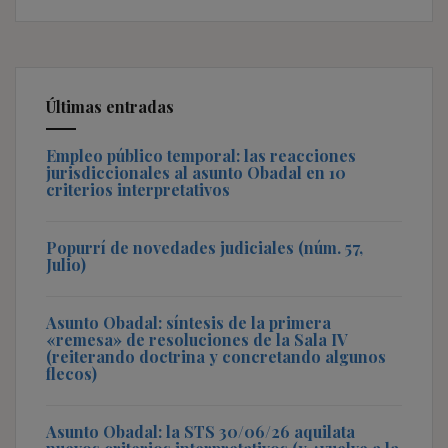
Últimas entradas
Empleo público temporal: las reacciones
jurisdiccionales al asunto Obadal en 10
criterios interpretativos
Popurrí de novedades judiciales (núm. 57,
Julio)
Asunto Obadal: síntesis de la primera
«remesa» de resoluciones de la Sala IV
(reiterando doctrina y concretando algunos
flecos)
Asunto Obadal: la STS 30/06/26 aquilata