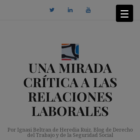
Saltar
al
contenido
twitter
Linkedin
youtube
UNA MIRADA
CRÍTICA A LAS
RELACIONES
LABORALES
Por Ignasi Beltran de Heredia Ruiz. Blog de Derecho
del Trabajo y de la Seguridad Social