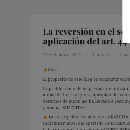
La reversión en el sec
aplicación del art. 44
21 diciembre, 2022
ibdehere
Come
Nota:
El propósito de este blog es compartir co
La proliferación de empresas que utilizan l
ánimo de lucro y que se apropian del cont
derechos de autor, me ha llevado a restrin
personas SUSCRITAS.
La suscripción es totalmente GRATUITA y
indistintamente, del apartado «SUSCRIPCI
la barra lateral, a través del «ACCESO PA