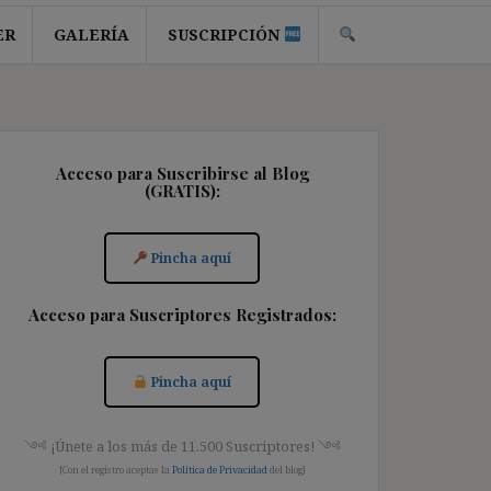
ER
GALERÍA
SUSCRIPCIÓN
Acceso para Suscribirse al Blog
(GRATIS):
Pincha aquí
Acceso para Suscriptores Registrados:
Pincha aquí
༺ ¡Únete a los más de 11.500 Suscriptores! ༺
[Con el registro aceptas la
Política de Privacidad
del blog]