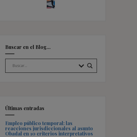
Buscar en el Blog…
Últimas entradas
Empleo público temporal: las
reacciones jurisdiccionales al asunto
Obadal en 10 criterios interpretativos