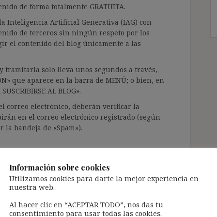
ntenido de forma totalmente GRATUITA.
a Inteligencia Artificial Generativa (IAG) con
enido de terceros sin ningún respeto por los
gir el contenido del blog únicamente a las
 tramitarla solo lleva unos segundos a través,
ÓN» que aparece en la barra de MENÚ; o bien, en
RA SUSCRIBIRSE AL BLOG».
l correo electrónico, deberán verificar la
irán en el correo electrónico registrado (según
ar la bandeja de «Spam»).
te pueda causar.
Información sobre cookies
cidad del blog: https://ignasibeltran.com/politica-
Utilizamos cookies para darte la mejor experiencia en
nuestra web.
Al hacer clic en “ACEPTAR TODO”, nos das tu
consentimiento para usar todas las cookies.