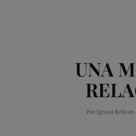
Saltar
al
contenido
UNA M
RELA
Por Ignasi Beltran