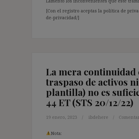
Lamento los inconvenientes que este trámi
[Con el registro aceptas la política de priva
de-privacidad/]
La mera continuidad e
traspaso de activos n
plantilla) no es sufici
44 ET (STS 20/12/22)
19 enero, 2023
ibdehere
Comentar
Nota: