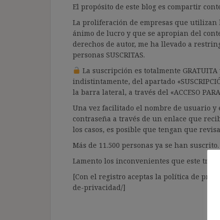
El propósito de este blog es compartir co
La proliferación de empresas que utilizan l
ánimo de lucro y que se apropian del cont
derechos de autor, me ha llevado a restrin
personas SUSCRITAS.
La suscripción es totalmente GRATUITA y
indistintamente, del apartado «SUSCRIPCI
la barra lateral, a través del «ACCESO PA
Una vez facilitado el nombre de usuario y e
contraseña a través de un enlace que recib
los casos, es posible que tengan que revis
Más de 11.500 personas ya se han suscrito.
Lamento los inconvenientes que este trámi
[Con el registro aceptas la política de priva
de-privacidad/]