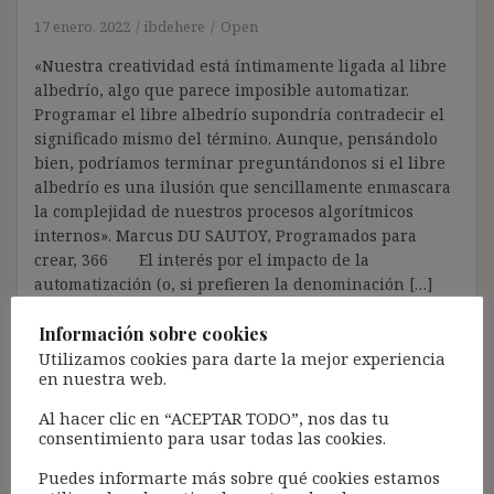
17 enero, 2022
ibdehere
Open
«Nuestra creatividad está íntimamente ligada al libre
albedrío, algo que parece imposible automatizar.
Programar el libre albedrío supondría contradecir el
significado mismo del término. Aunque, pensándolo
bien, podríamos terminar preguntándonos si el libre
albedrío es una ilusión que sencillamente enmascara
la complejidad de nuestros procesos algorítmicos
internos». Marcus DU SAUTOY, Programados para
crear, 366 El interés por el impacto de la
automatización (o, si prefieren la denominación […]
Información sobre cookies
Utilizamos cookies para darte la mejor experiencia
en nuestra web.
Acceso para Suscribirse al Blog (GRATIS):
Al hacer clic en “ACEPTAR TODO”, nos das tu
consentimiento para usar todas las cookies.
Puedes informarte más sobre qué cookies estamos
Pincha aquí