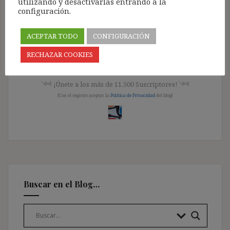
utilizando y desactivarlas entrando a la
configuración.
Acceso para Suscriptores Registrados:
ACEPTAR TODO
CONFIGURACIÓN
Pincha aquí
RECHAZAR COOKIES
༺ ¡Únete a los más de 11.500 Suscriptores! ༺
[Con el registro aceptas la
Política de Privacidad
del blog]
Buscar en el Blog…