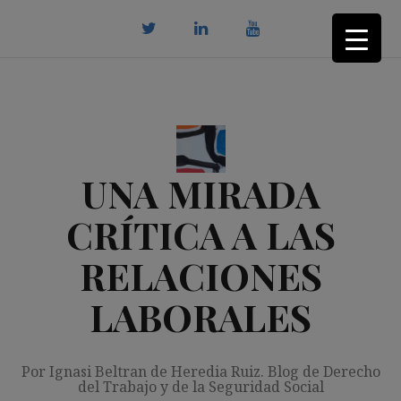
Saltar
al
contenido
twitter
Linkedin
youtube
UNA MIRADA
CRÍTICA A LAS
RELACIONES
LABORALES
Por Ignasi Beltran de Heredia Ruiz. Blog de Derecho
del Trabajo y de la Seguridad Social