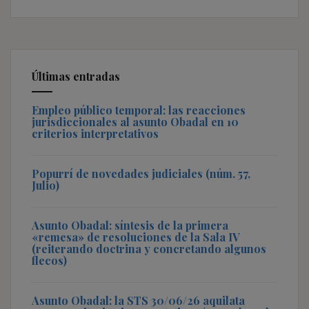
Últimas entradas
Empleo público temporal: las reacciones
jurisdiccionales al asunto Obadal en 10
criterios interpretativos
Popurrí de novedades judiciales (núm. 57,
Julio)
Asunto Obadal: síntesis de la primera
«remesa» de resoluciones de la Sala IV
(reiterando doctrina y concretando algunos
flecos)
Asunto Obadal: la STS 30/06/26 aquilata