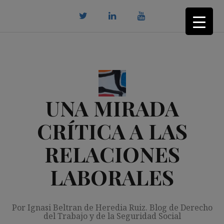
Saltar
al
contenido
twitter
Linkedin
youtube
UNA MIRADA
CRÍTICA A LAS
RELACIONES
LABORALES
Por Ignasi Beltran de Heredia Ruiz. Blog de Derecho
del Trabajo y de la Seguridad Social