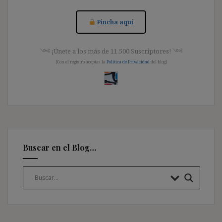
Pincha aquí
༺ ¡Únete a los más de 11.500 Suscriptores! ༺
[Con el registro aceptas la
Política de Privacidad
del blog]
Buscar en el Blog…