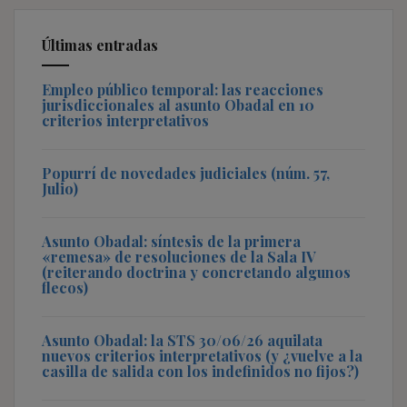
Últimas entradas
Empleo público temporal: las reacciones
jurisdiccionales al asunto Obadal en 10
criterios interpretativos
Popurrí de novedades judiciales (núm. 57,
Julio)
Asunto Obadal: síntesis de la primera
«remesa» de resoluciones de la Sala IV
(reiterando doctrina y concretando algunos
flecos)
Asunto Obadal: la STS 30/06/26 aquilata
nuevos criterios interpretativos (y ¿vuelve a la
casilla de salida con los indefinidos no fijos?)