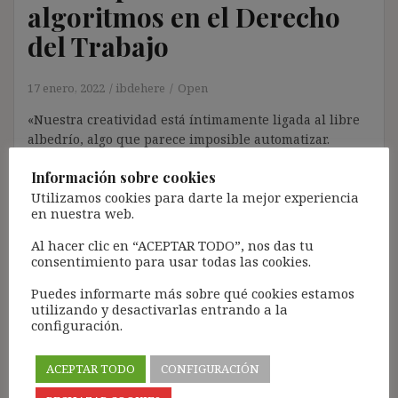
algoritmos en el Derecho
del Trabajo
17 enero, 2022
ibdehere
Open
«Nuestra creatividad está íntimamente ligada al libre
albedrío, algo que parece imposible automatizar.
Programar el libre albedrío supondría contradecir el
Información sobre cookies
significado mismo del término. Aunque, pensándolo
Utilizamos cookies para darte la mejor experiencia
bien, podríamos terminar preguntándonos si el libre
en nuestra web.
albedrío es una ilusión que sencillamente enmascara
la complejidad de nuestros procesos algorítmicos
Al hacer clic en “ACEPTAR TODO”, nos das tu
internos». Marcus DU SAUTOY, Programados para
consentimiento para usar todas las cookies.
crear, 366 El interés por el impacto de la
Puedes informarte más sobre qué cookies estamos
automatización (o, si prefieren la denominación […]
utilizando y desactivarlas entrando a la
configuración.
ACEPTAR TODO
CONFIGURACIÓN
Big data, algoritmos y actas