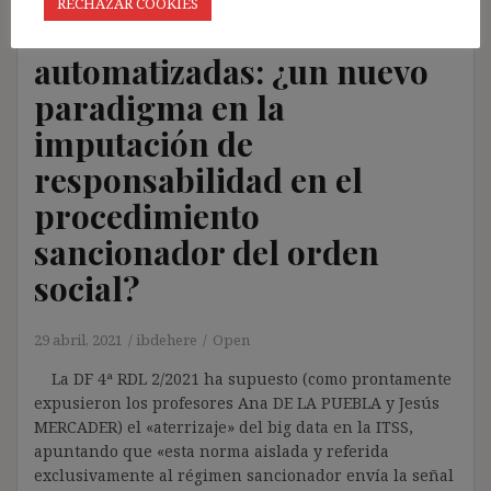
RECHAZAR COOKIES
de infracción
automatizadas: ¿un nuevo
paradigma en la
imputación de
responsabilidad en el
procedimiento
sancionador del orden
social?
29 abril, 2021
ibdehere
Open
La DF 4ª RDL 2/2021 ha supuesto (como prontamente
expusieron los profesores Ana DE LA PUEBLA y Jesús
MERCADER) el «aterrizaje» del big data en la ITSS,
apuntando que «esta norma aislada y referida
exclusivamente al régimen sancionador envía la señal