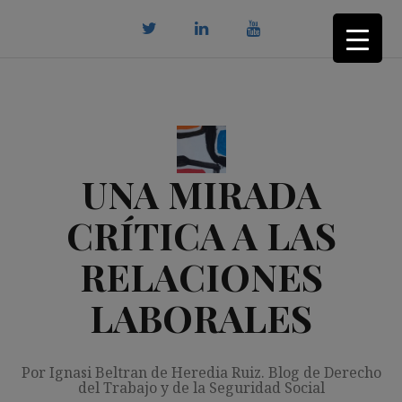
Saltar
al
contenido
twitter
Linkedin
youtube
UNA MIRADA
CRÍTICA A LAS
RELACIONES
LABORALES
Por Ignasi Beltran de Heredia Ruiz. Blog de Derecho
del Trabajo y de la Seguridad Social