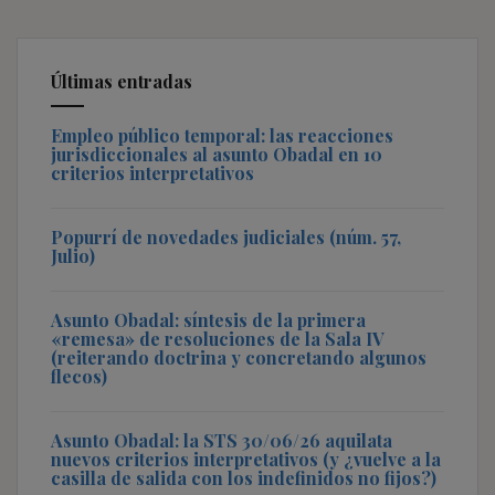
Últimas entradas
Empleo público temporal: las reacciones
jurisdiccionales al asunto Obadal en 10
criterios interpretativos
Popurrí de novedades judiciales (núm. 57,
Julio)
Asunto Obadal: síntesis de la primera
«remesa» de resoluciones de la Sala IV
(reiterando doctrina y concretando algunos
flecos)
Asunto Obadal: la STS 30/06/26 aquilata
nuevos criterios interpretativos (y ¿vuelve a la
casilla de salida con los indefinidos no fijos?)