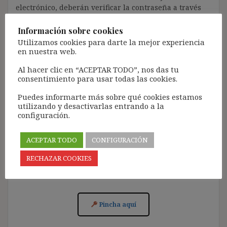
electrónico, deberán verificar la contraseña a través
de un enlace que recibirán en el correo electrónico
registrado (según los casos, es posible que tengan que
Información sobre cookies
revisar la bandeja de «Spam»).
Utilizamos cookies para darte la mejor experiencia
en nuestra web.
Más de 11.500 personas ya se han suscrito.
Al hacer clic en “ACEPTAR TODO”, nos das tu
Lamento los inconvenientes que este trámite pueda
consentimiento para usar todas las cookies.
causar.
Puedes informarte más sobre qué cookies estamos
[Con el registro aceptas la política de privacidad del
utilizando y desactivarlas entrando a la
blog: https://ignasibeltran.com/politica-de-privacidad/]
configuración.
ACEPTAR TODO
CONFIGURACIÓN
RECHAZAR COOKIES
Acceso para Suscribirse al Blog (GRATIS):
Pincha aquí