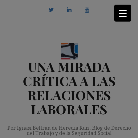
Saltar
al
contenido
twitter
Linkedin
youtube
UNA MIRADA
CRÍTICA A LAS
RELACIONES
LABORALES
Por Ignasi Beltran de Heredia Ruiz. Blog de Derecho
del Trabajo y de la Seguridad Social