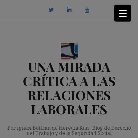
Saltar
al
contenido
twitter
Linkedin
youtube
UNA MIRADA
CRÍTICA A LAS
RELACIONES
LABORALES
Por Ignasi Beltran de Heredia Ruiz. Blog de Derecho
del Trabajo y de la Seguridad Social