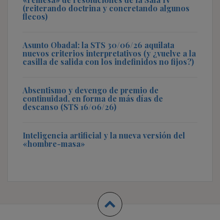
(reiterando doctrina y concretando algunos
flecos)
Asunto Obadal: la STS 30/06/26 aquilata
nuevos criterios interpretativos (y ¿vuelve a la
casilla de salida con los indefinidos no fijos?)
Absentismo y devengo de premio de
continuidad, en forma de más días de
descanso (STS 16/06/26)
Inteligencia artificial y la nueva versión del
«hombre-masa»