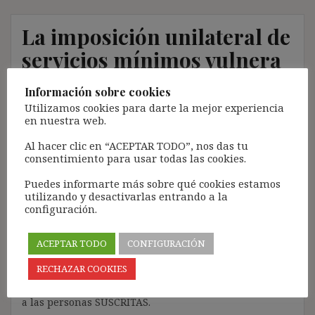
La imposición unilateral de
servicios mínimos vulnera
el derecho de huelga (STS
Información sobre cookies
9/2/21)
Utilizamos cookies para darte la mejor experiencia
en nuestra web.
17 marzo, 2021
ibdehere
Comentarios Jurisprudencia
Al hacer clic en “ACEPTAR TODO”, nos das tu
consentimiento para usar todas las cookies.
Nota:
Puedes informarte más sobre qué cookies estamos
El propósito de este blog es compartir contenido de
utilizando y desactivarlas entrando a la
forma totalmente GRATUITA.
configuración.
La proliferación de empresas que utilizan la
Inteligencia Artificial Generativa (IAG) con ánimo de
ACEPTAR TODO
CONFIGURACIÓN
lucro y que se apropian del contenido de terceros sin
RECHAZAR COOKIES
ningún respeto por los derechos de autor, me ha
llevado a restringir el contenido del blog únicamente
a las personas SUSCRITAS.