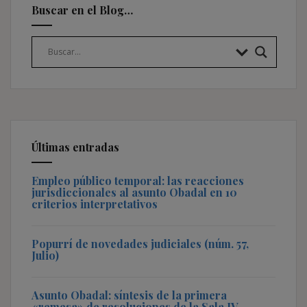
Buscar en el Blog…
Últimas entradas
Empleo público temporal: las reacciones
jurisdiccionales al asunto Obadal en 10
criterios interpretativos
Popurrí de novedades judiciales (núm. 57,
Julio)
Asunto Obadal: síntesis de la primera
«remesa» de resoluciones de la Sala IV