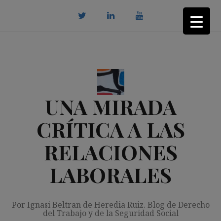
Saltar
al
contenido
twitter
Linkedin
youtube
UNA MIRADA
CRÍTICA A LAS
RELACIONES
LABORALES
Por Ignasi Beltran de Heredia Ruiz. Blog de Derecho
del Trabajo y de la Seguridad Social