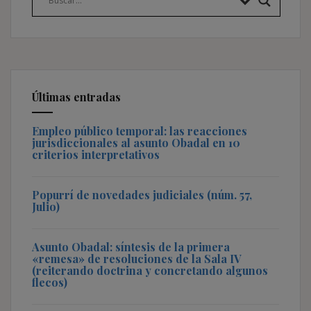
Últimas entradas
Empleo público temporal: las reacciones
jurisdiccionales al asunto Obadal en 10
criterios interpretativos
Popurrí de novedades judiciales (núm. 57,
Julio)
Asunto Obadal: síntesis de la primera
«remesa» de resoluciones de la Sala IV
(reiterando doctrina y concretando algunos
flecos)