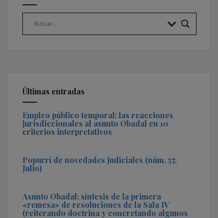
Últimas entradas
Empleo público temporal: las reacciones
jurisdiccionales al asunto Obadal en 10
criterios interpretativos
Popurrí de novedades judiciales (núm. 57,
Julio)
Asunto Obadal: síntesis de la primera
«remesa» de resoluciones de la Sala IV
(reiterando doctrina y concretando algunos