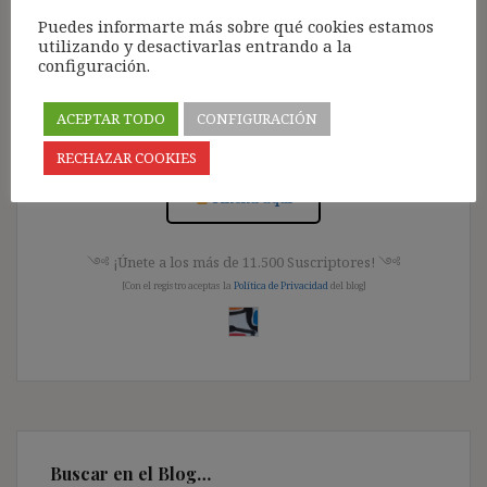
Acceso para Suscribirse al Blog (GRATIS):
Puedes informarte más sobre qué cookies estamos
utilizando y desactivarlas entrando a la
configuración.
Pincha aquí
ACEPTAR TODO
CONFIGURACIÓN
Acceso para Suscriptores Registrados:
RECHAZAR COOKIES
Pincha aquí
༺ ¡Únete a los más de 11.500 Suscriptores! ༺
[Con el registro aceptas la
Política de Privacidad
del blog]
Buscar en el Blog…