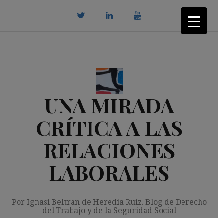
Saltar
al
contenido
twitter
Linkedin
youtube
UNA MIRADA
CRÍTICA A LAS
RELACIONES
LABORALES
Por Ignasi Beltran de Heredia Ruiz. Blog de Derecho
del Trabajo y de la Seguridad Social