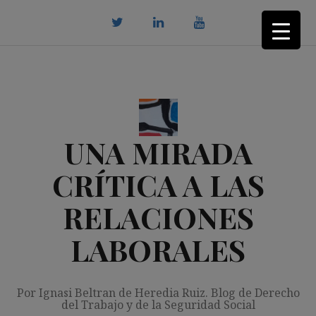
Saltar
al
contenido
twitter
Linkedin
youtube
UNA MIRADA
CRÍTICA A LAS
RELACIONES
LABORALES
Por Ignasi Beltran de Heredia Ruiz. Blog de Derecho
del Trabajo y de la Seguridad Social