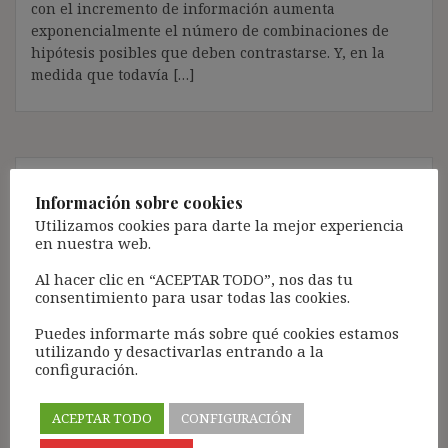
con el incremento de información aumenta
exponencialmente el número de combinaciones de
hipótesis posibles que deben contrastarse. Y, en la
medida que todavía […]
Engaño y deshonestidad
Información sobre cookies
(¿tenemos una falsa
Utilizamos cookies para darte la mejor experiencia
en nuestra web.
percepción de rectitud
moral?)
Al hacer clic en “ACEPTAR TODO”, nos das tu
consentimiento para usar todas las cookies.
Puedes informarte más sobre qué cookies estamos
9 diciembre, 2019
ibdehere
Open
utilizando y desactivarlas entrando a la
configuración.
Podríamos pensar que el alineamiento de una
persona al mandato de la Ley está estrechamente
vinculado a la probabilidad (mayor o menor) de ser
ACEPTAR TODO
CONFIGURACIÓN
descubierto. Conforme a este modelo de conducta