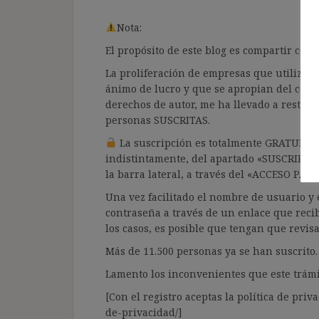
Nota:
El propósito de este blog es compartir co
La proliferación de empresas que utilizan l
ánimo de lucro y que se apropian del cont
derechos de autor, me ha llevado a restrin
personas SUSCRITAS.
La suscripción es totalmente GRATUITA y
indistintamente, del apartado «SUSCRIPCI
la barra lateral, a través del «ACCESO PA
Una vez facilitado el nombre de usuario y e
contraseña a través de un enlace que recib
los casos, es posible que tengan que revis
Más de 11.500 personas ya se han suscrito.
Lamento los inconvenientes que este trámi
[Con el registro aceptas la política de priva
de-privacidad/]