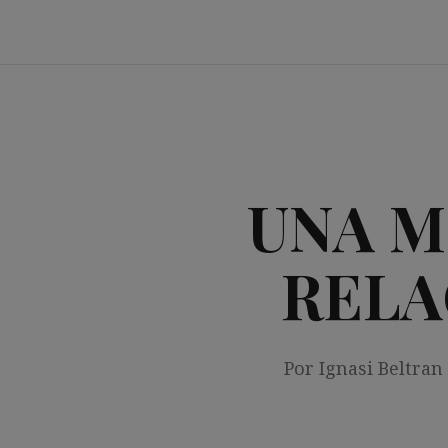
Saltar
al
contenido
UNA M
RELA
Por Ignasi Beltran