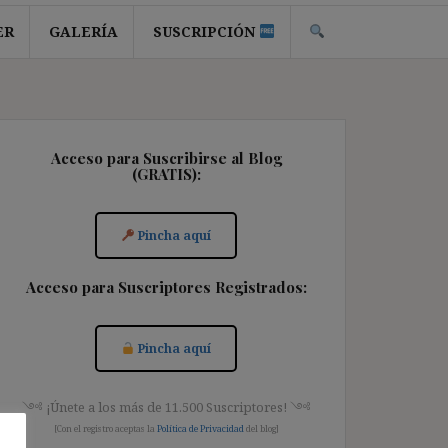
ER
GALERÍA
SUSCRIPCIÓN
Acceso para Suscribirse al Blog
(GRATIS):
Pincha aquí
Acceso para Suscriptores Registrados:
Pincha aquí
༺ ¡Únete a los más de 11.500 Suscriptores! ༺
[Con el registro aceptas la
Política de Privacidad
del blog]