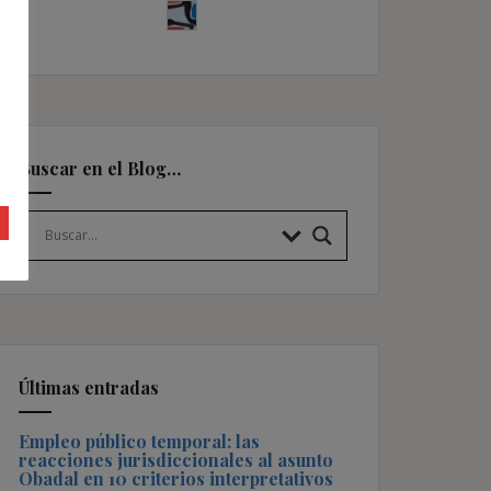
Buscar en el Blog…
Últimas entradas
Empleo público temporal: las
reacciones jurisdiccionales al asunto
Obadal en 10 criterios interpretativos