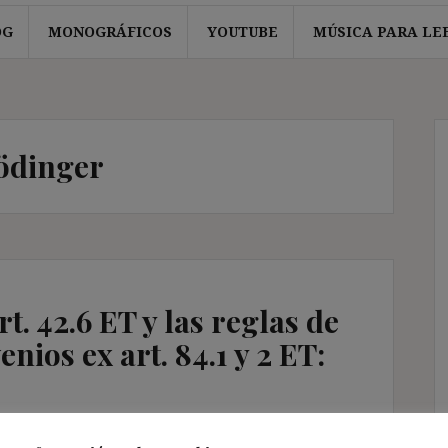
OG
MONOGRÁFICOS
YOUTUBE
MÚSICA PARA LE
ödinger
rt. 42.6 ET y las reglas de
ios ex art. 84.1 y 2 ET:
rios Jurisprudencia