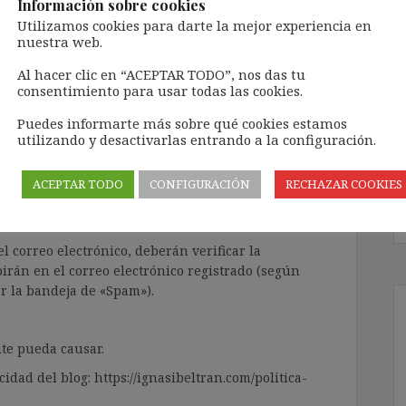
Información sobre cookies
Utilizamos cookies para darte la mejor experiencia en
nuestra web.
ntenido de forma totalmente GRATUITA.
Al hacer clic en “ACEPTAR TODO”, nos das tu
consentimiento para usar todas las cookies.
a Inteligencia Artificial Generativa (IAG) con
enido de terceros sin ningún respeto por los
Puedes informarte más sobre qué cookies estamos
gir el contenido del blog únicamente a las
utilizando y desactivarlas entrando a la configuración.
 tramitarla solo lleva unos segundos a través,
ACEPTAR TODO
CONFIGURACIÓN
RECHAZAR COOKIES
ÓN» que aparece en la barra de MENÚ; o bien, en
RA SUSCRIBIRSE AL BLOG».
l correo electrónico, deberán verificar la
irán en el correo electrónico registrado (según
ar la bandeja de «Spam»).
te pueda causar.
cidad del blog: https://ignasibeltran.com/politica-