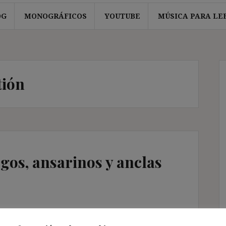
OG
MONOGRÁFICOS
YOUTUBE
MÚSICA PARA LE
tión
sgos, ansarinos y anclas
tunidad de presentar en la Universidad de
e “Pobreza en la ocupación y envejecimiento