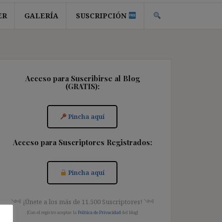
ER
GALERÍA
SUSCRIPCIÓN
Acceso para Suscribirse al Blog
(GRATIS):
Pincha aquí
Acceso para Suscriptores Registrados:
Pincha aquí
༺ ¡Únete a los más de 11.500 Suscriptores! ༺
[Con el registro aceptas la
Política de Privacidad
del blog]