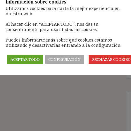
Información sobre cookies
ional “Instrumentos normativos para la mejora de
Utilizamos cookies para darte la mejor experiencia en
exto demográfico, económico y tecnológico”. El
nuestra web.
: «Temporalidad y calidad en el empleo: algunas
Al hacer clic en “ACEPTAR TODO”, nos das tu
consentimiento para usar todas las cookies.
Puedes informarte más sobre qué cookies estamos
utilizando y desactivarlas entrando a la configuración.
ACEPTAR TODO
CONFIGURACIÓN
RECHAZAR COOKIES