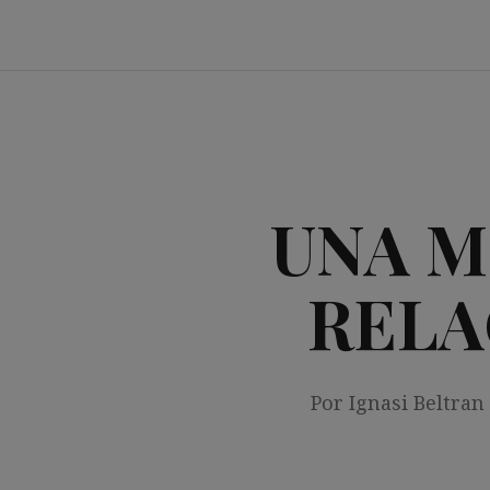
Saltar
al
contenido
UNA M
RELA
Por Ignasi Beltran