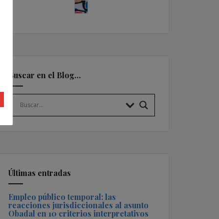
Buscar en el Blog…
Últimas entradas
Empleo público temporal: las
reacciones jurisdiccionales al asunto
Obadal en 10 criterios interpretativos