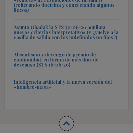
(reiterando doctrina y concretando algunos
flecos)
Asunto Obadal: la STS 30/06/26 aquilata
nuevos criterios interpretativos (y ¿vuelve a la
casilla de salida con los indefinidos no fijos?)
Absentismo y devengo de premio de
continuidad, en forma de más días de
descanso (STS 16/06/26)
Inteligencia artificial y la nueva versión del
«hombre-masa»