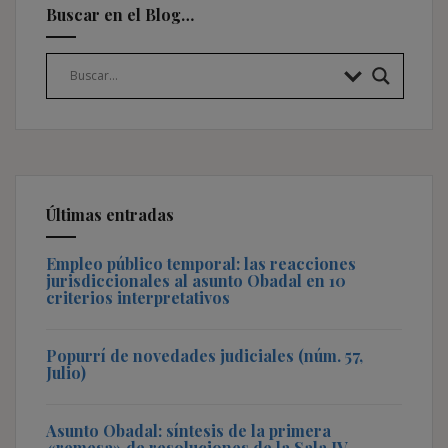
Buscar en el Blog…
Últimas entradas
Empleo público temporal: las reacciones
jurisdiccionales al asunto Obadal en 10
criterios interpretativos
Popurrí de novedades judiciales (núm. 57,
Julio)
Asunto Obadal: síntesis de la primera
«remesa» de resoluciones de la Sala IV