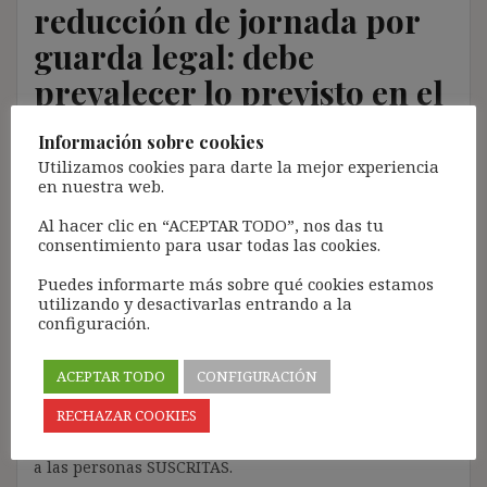
reducción de jornada por
guarda legal: debe
prevalecer lo previsto en el
Convenio Colectivo (TS
Información sobre cookies
18.5.16)
Utilizamos cookies para darte la mejor experiencia
en nuestra web.
4 julio, 2016
ibdehere
Comentarios Jurisprudencia
Al hacer clic en “ACEPTAR TODO”, nos das tu
consentimiento para usar todas las cookies.
Nota:
Puedes informarte más sobre qué cookies estamos
El propósito de este blog es compartir contenido de
utilizando y desactivarlas entrando a la
forma totalmente GRATUITA.
configuración.
La proliferación de empresas que utilizan la
Inteligencia Artificial Generativa (IAG) con ánimo de
ACEPTAR TODO
CONFIGURACIÓN
lucro y que se apropian del contenido de terceros sin
RECHAZAR COOKIES
ningún respeto por los derechos de autor, me ha
llevado a restringir el contenido del blog únicamente
a las personas SUSCRITAS.