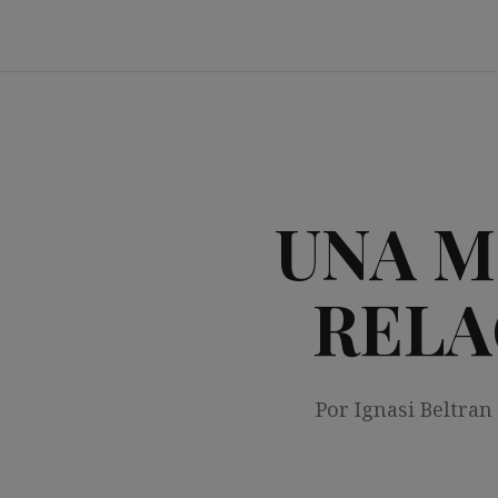
Saltar
al
contenido
UNA M
RELA
Por Ignasi Beltran