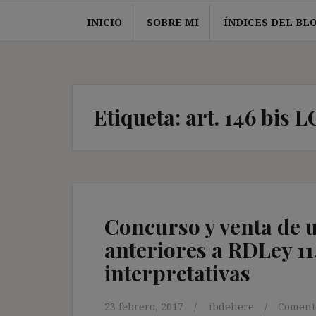
INICIO
SOBRE MI
ÍNDICES DEL BL
Etiqueta:
art. 146 bis L
Concurso y venta de 
anteriores a RDLey 11
interpretativas
23 febrero, 2017
ibdehere
Comenta