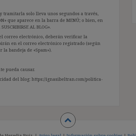
 tramitarla solo lleva unos segundos a través,
ÓN» que aparece en la barra de MENÚ; o bien, en
RA SUSCRIBIRSE AL BLOG».
l correo electrónico, deberán verificar la
irán en el correo electrónico registrado (según
ar la bandeja de «Spam»).
te pueda causar.
cidad del blog: https://ignasibeltran.com/politica-
de Heredia Ruiz. |
Aviso legal
|
Información sobre cookies
|
Polí