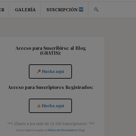
ER
GALERÍA
SUSCRIPCIÓN
Acceso para Suscribirse al Blog
(GRATIS):
Pincha aquí
Acceso para Suscriptores Registrados:
Pincha aquí
༺ ¡Únete a los más de 11.500 Suscriptores! ༺
[Con el registro aceptas la
Política de Privacidad
del blog]