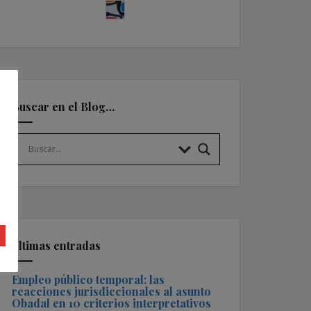
Buscar en el Blog…
Últimas entradas
Empleo público temporal: las
reacciones jurisdiccionales al asunto
Obadal en 10 criterios interpretativos