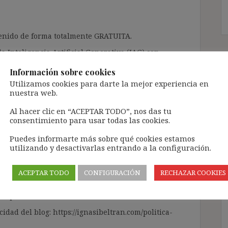
ntenido de forma totalmente GRATUITA.
a Inteligencia Artificial Generativa (IAG) con
enido de terceros sin ningún respeto por los
Información sobre cookies
gir el contenido del blog únicamente a las
Utilizamos cookies para darte la mejor experiencia en
nuestra web.
 tramitarla solo lleva unos segundos a través,
Al hacer clic en “ACEPTAR TODO”, nos das tu
ÓN» que aparece en la barra de MENÚ; o bien, en
consentimiento para usar todas las cookies.
RA SUSCRIBIRSE AL BLOG».
Puedes informarte más sobre qué cookies estamos
l correo electrónico, deberán verificar la
utilizando y desactivarlas entrando a la configuración.
irán en el correo electrónico registrado (según
ar la bandeja de «Spam»).
ACEPTAR TODO
CONFIGURACIÓN
RECHAZAR COOKIES
te pueda causar.
cidad del blog: https://ignasibeltran.com/politica-