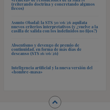
(reiterando doctrina y concretando algunos
flecos)
Asunto Obadal: la STS 30/06/26 aquilata
nuevos criterios interpretativos (y ¿vuelve a la
casilla de salida con los indefinidos no fijos?)
Absentismo y devengo de premio de
continuidad, en forma de más días de
descanso (STS 16/06/26)
Inteligencia artificial y la nueva versión del
«hombre-masa»