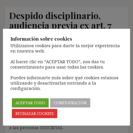
Despido disciplinario,
audiencia previa ex art. 7
Convenio 158 OIT y
Información sobre cookies
ampliación de la demanda
Utilizamos cookies para darte la mejor experiencia
en nuestra web.
27 marzo, 2023
ibdehere
Comentarios Jurisprudencia
Al hacer clic en “ACEPTAR TODO”, nos das tu
consentimiento para usar todas las cookies.
Nota:
Puedes informarte más sobre qué cookies estamos
El propósito de este blog es compartir contenido de
utilizando y desactivarlas entrando a la
forma totalmente GRATUITA.
configuración.
La proliferación de empresas que utilizan la
Inteligencia Artificial Generativa (IAG) con ánimo de
ACEPTAR TODO
CONFIGURACIÓN
lucro y que se apropian del contenido de terceros sin
RECHAZAR COOKIES
ningún respeto por los derechos de autor, me ha
llevado a restringir el contenido del blog únicamente
a las personas SUSCRITAS.