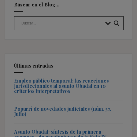
Buscar en el Blog…
Últimas entradas
Empleo público temporal: las reacciones
jurisdiccionales al asunto Obadal en 10
criterios interpretativos
Popurrí de novedades judiciales (núm. 57,
Julio)
Asunto Obadal: síntesis de la primera
«remesa» de resoluciones de la Sala IV