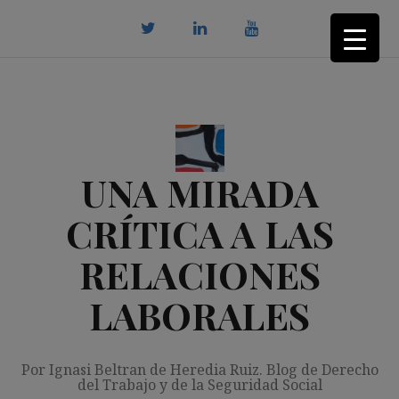
Saltar
al
contenido
twitter
Linkedin
youtube
UNA MIRADA
CRÍTICA A LAS
RELACIONES
LABORALES
Por Ignasi Beltran de Heredia Ruiz. Blog de Derecho
del Trabajo y de la Seguridad Social