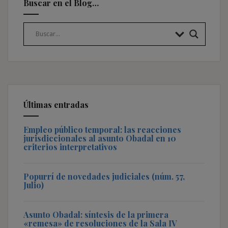
Buscar en el Blog…
Últimas entradas
Empleo público temporal: las reacciones
jurisdiccionales al asunto Obadal en 10
criterios interpretativos
Popurrí de novedades judiciales (núm. 57,
Julio)
Asunto Obadal: síntesis de la primera
«remesa» de resoluciones de la Sala IV