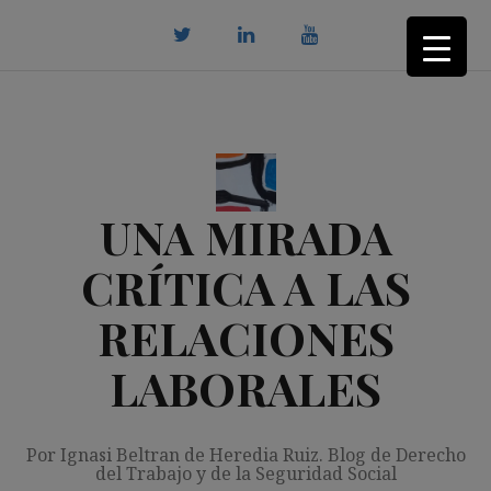
Saltar
al
contenido
twitter
Linkedin
youtube
UNA MIRADA
CRÍTICA A LAS
RELACIONES
LABORALES
Por Ignasi Beltran de Heredia Ruiz. Blog de Derecho
del Trabajo y de la Seguridad Social