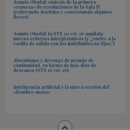
Asunto Obadal: síntesis de la primera
«remesa» de resoluciones de la Sala IV
(reiterando doctrina y concretando algunos
flecos)
Asunto Obadal: la STS 30/06/26 aquilata
nuevos criterios interpretativos (y ¿vuelve a la
casilla de salida con los indefinidos no fijos?)
Absentismo y devengo de premio de
continuidad, en forma de más días de
descanso (STS 16/06/26)
Inteligencia artificial y la nueva versión del
«hombre-masa»