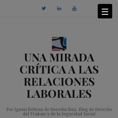
Saltar
al
contenido
twitter
Linkedin
youtube
UNA MIRADA
CRÍTICA A LAS
RELACIONES
LABORALES
Por Ignasi Beltran de Heredia Ruiz. Blog de Derecho
del Trabajo y de la Seguridad Social