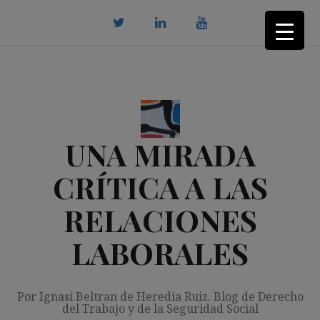
Saltar
al
contenido
twitter
Linkedin
youtube
UNA MIRADA
CRÍTICA A LAS
RELACIONES
LABORALES
Por Ignasi Beltran de Heredia Ruiz. Blog de Derecho
del Trabajo y de la Seguridad Social