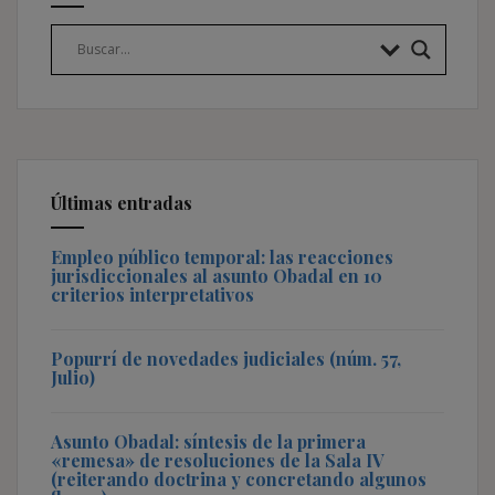
Últimas entradas
Empleo público temporal: las reacciones
jurisdiccionales al asunto Obadal en 10
criterios interpretativos
Popurrí de novedades judiciales (núm. 57,
Julio)
Asunto Obadal: síntesis de la primera
«remesa» de resoluciones de la Sala IV
(reiterando doctrina y concretando algunos