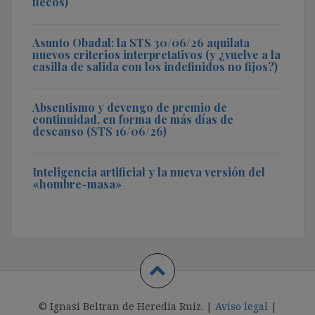
flecos)
Asunto Obadal: la STS 30/06/26 aquilata
nuevos criterios interpretativos (y ¿vuelve a la
casilla de salida con los indefinidos no fijos?)
Absentismo y devengo de premio de
continuidad, en forma de más días de
descanso (STS 16/06/26)
Inteligencia artificial y la nueva versión del
«hombre-masa»
© Ignasi Beltran de Heredia Ruiz. |
Aviso legal
|