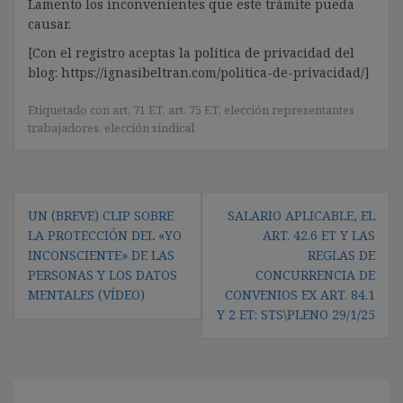
Lamento los inconvenientes que este trámite pueda
causar.
[Con el registro aceptas la política de privacidad del
blog: https://ignasibeltran.com/politica-de-privacidad/]
Etiquetado con
art. 71 ET
,
art. 75 ET
,
elección representantes
trabajadores
,
elección sindical
Navegación
UN (BREVE) CLIP SOBRE
SALARIO APLICABLE, EL
de
LA PROTECCIÓN DEL «YO
ART. 42.6 ET Y LAS
entradas
INCONSCIENTE» DE LAS
REGLAS DE
PERSONAS Y LOS DATOS
CONCURRENCIA DE
MENTALES (VÍDEO)
CONVENIOS EX ART. 84.1
Y 2 ET: STS\PLENO 29/1/25