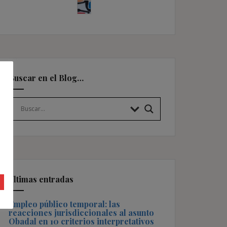
Buscar en el Blog…
Últimas entradas
Empleo público temporal: las
reacciones jurisdiccionales al asunto
Obadal en 10 criterios interpretativos