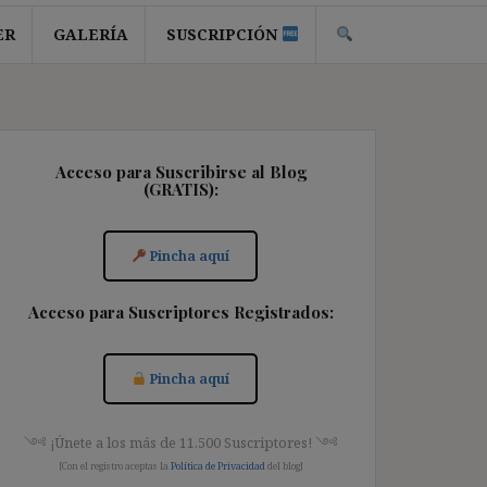
ER
GALERÍA
SUSCRIPCIÓN
Acceso para Suscribirse al Blog
(GRATIS):
Pincha aquí
Acceso para Suscriptores Registrados:
Pincha aquí
༺ ¡Únete a los más de 11.500 Suscriptores! ༺
[Con el registro aceptas la
Política de Privacidad
del blog]