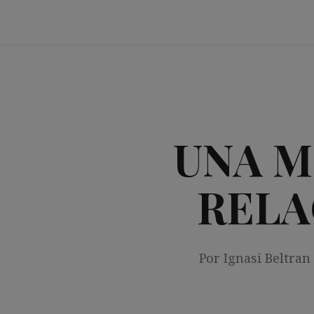
Saltar
al
contenido
UNA M
RELA
Por Ignasi Beltran