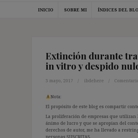
INICIO
SOBRE MI
ÍNDICES DEL BL
Extinción durante tr
in vitro y despido nul
3 mayo, 2017
ibdehere
Comentario
Nota:
El propósito de este blog es compartir co
La proliferación de empresas que utilizan l
ánimo de lucro y que se apropian del cont
derechos de autor, me ha llevado a restrin
personas SUSCRITAS.