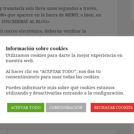
 tramitarla solo lleva unos segundos a través,
ÓN» que aparece en la barra de MENÚ; o bien, en
RA SUSCRIBIRSE AL BLOG».
l correo electrónico, deberán verificar la
irán en el correo electrónico registrado (según
ar la bandeja de «Spam»).
Información sobre cookies
Utilizamos cookies para darte la mejor experiencia en
nuestra web.
te pueda causar.
Al hacer clic en “ACEPTAR TODO”, nos das tu
cidad del blog: https://ignasibeltran.com/politica-
consentimiento para usar todas las cookies.
Puedes informarte más sobre qué cookies estamos
cundación in vitro
,
prueba indiciaria
,
Sabine
utilizando y desactivarlas entrando a la configuración.
ACEPTAR TODO
CONFIGURACIÓN
RECHAZAR COOKIES