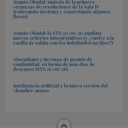
Asunto Obadal: síntesis de la primera
«remesa» de resoluciones de la Sala IV
(reiterando doctrina y concretando algunos
flecos)
Asunto Obadal: la STS 30/06/26 aquilata
nuevos criterios interpretativos (y ¿vuelve a la
casilla de salida con los indefinidos no fijos?)
Absentismo y devengo de premio de
continuidad, en forma de más días de
descanso (STS 16/06/26)
Inteligencia artificial y la nueva versión del
«hombre-masa»