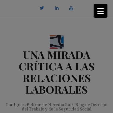
Saltar
al
contenido
twitter
Linkedin
youtube
UNA MIRADA
CRÍTICA A LAS
RELACIONES
LABORALES
Por Ignasi Beltran de Heredia Ruiz. Blog de Derecho
del Trabajo y de la Seguridad Social