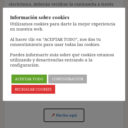
electrónico, deberán verificar la contraseña a través
de un enlace que recibirán en el correo electrónico
registrado (según los casos, es posible que tengan que
Información sobre cookies
revisar la bandeja de «Spam»).
Utilizamos cookies para darte la mejor experiencia
en nuestra web.
Más de 11.500 personas ya se han suscrito.
Al hacer clic en “ACEPTAR TODO”, nos das tu
Lamento los inconvenientes que este trámite pueda
consentimiento para usar todas las cookies.
causar.
Puedes informarte más sobre qué cookies estamos
[Con el registro aceptas la política de privacidad del
utilizando y desactivarlas entrando a la
blog: https://ignasibeltran.com/politica-de-privacidad/]
configuración.
ACEPTAR TODO
CONFIGURACIÓN
RECHAZAR COOKIES
Acceso para Suscribirse al Blog (GRATIS):
Pincha aquí