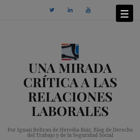
Saltar
al
contenido
twitter
Linkedin
youtube
UNA MIRADA
CRÍTICA A LAS
RELACIONES
LABORALES
Por Ignasi Beltran de Heredia Ruiz. Blog de Derecho
del Trabajo y de la Seguridad Social