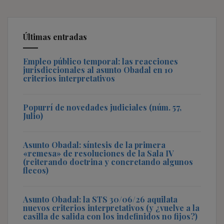
Últimas entradas
Empleo público temporal: las reacciones
jurisdiccionales al asunto Obadal en 10
criterios interpretativos
Popurrí de novedades judiciales (núm. 57,
Julio)
Asunto Obadal: síntesis de la primera
«remesa» de resoluciones de la Sala IV
(reiterando doctrina y concretando algunos
flecos)
Asunto Obadal: la STS 30/06/26 aquilata
nuevos criterios interpretativos (y ¿vuelve a la
casilla de salida con los indefinidos no fijos?)