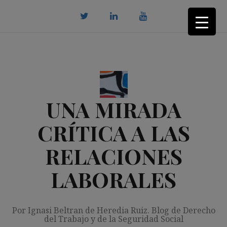
Saltar
al
contenido
twitter
Linkedin
youtube
UNA MIRADA
CRÍTICA A LAS
RELACIONES
LABORALES
Por Ignasi Beltran de Heredia Ruiz. Blog de Derecho
del Trabajo y de la Seguridad Social