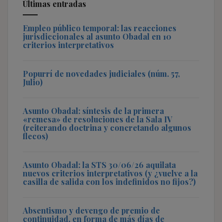
Últimas entradas
Empleo público temporal: las reacciones
jurisdiccionales al asunto Obadal en 10
criterios interpretativos
Popurrí de novedades judiciales (núm. 57,
Julio)
Asunto Obadal: síntesis de la primera
«remesa» de resoluciones de la Sala IV
(reiterando doctrina y concretando algunos
flecos)
Asunto Obadal: la STS 30/06/26 aquilata
nuevos criterios interpretativos (y ¿vuelve a la
casilla de salida con los indefinidos no fijos?)
Absentismo y devengo de premio de
continuidad, en forma de más días de