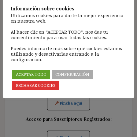
revisar la bandeja de «Spam»).
Información sobre cookies
Más de 11.500 personas ya se han suscrito.
Utilizamos cookies para darte la mejor experiencia
en nuestra web.
Lamento los inconvenientes que este trámite pueda
causar.
Al hacer clic en “ACEPTAR TODO”, nos das tu
consentimiento para usar todas las cookies.
[Con el registro aceptas la política de privacidad del
blog: https://ignasibeltran.com/politica-de-privacidad/]
Puedes informarte más sobre qué cookies estamos
utilizando y desactivarlas entrando a la
configuración.
ACEPTAR TODO
CONFIGURACIÓN
Acceso para Suscribirse al Blog (GRATIS):
RECHAZAR COOKIES
Pincha aquí
Acceso para Suscriptores Registrados: