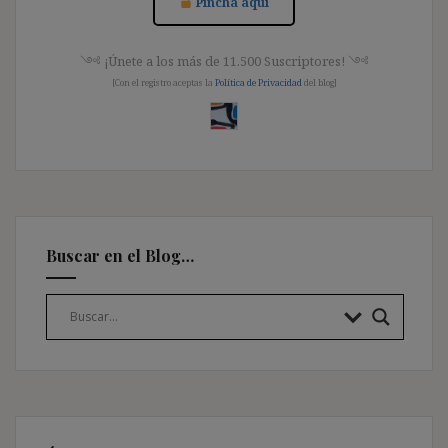
Pincha aquí
༺ ¡Únete a los más de 11.500 Suscriptores! ༺
[Con el registro aceptas la
Política de Privacidad
del blog]
Buscar en el Blog…