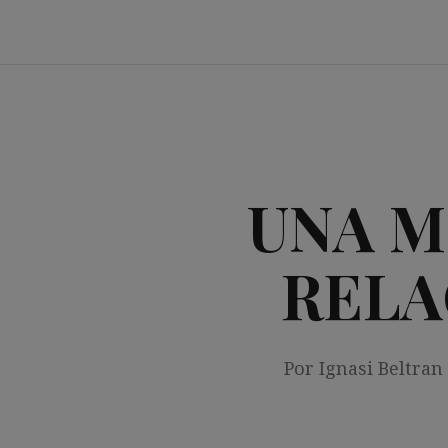
Saltar
al
contenido
UNA M
RELA
Por Ignasi Beltran