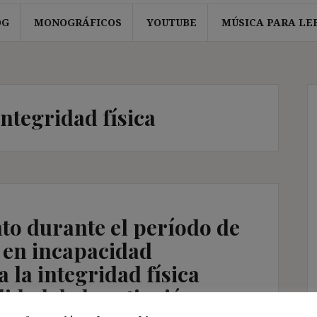
OG
MONOGRÁFICOS
YOUTUBE
MÚSICA PARA LE
integridad física
nto durante el período de
 en incapacidad
 la integridad física
idad de la extinción