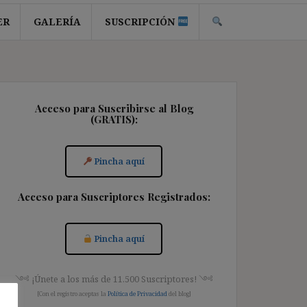
ER
GALERÍA
SUSCRIPCIÓN
Acceso para Suscribirse al Blog
(GRATIS):
Pincha aquí
Acceso para Suscriptores Registrados:
Pincha aquí
༺ ¡Únete a los más de 11.500 Suscriptores! ༺
[Con el registro aceptas la
Política de Privacidad
del blog]