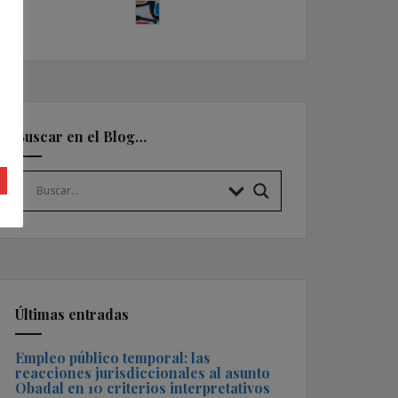
Buscar en el Blog…
Últimas entradas
Empleo público temporal: las
reacciones jurisdiccionales al asunto
Obadal en 10 criterios interpretativos