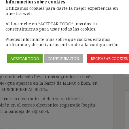
3)
Información sobre cookies
Utilizamos cookies para darte la mejor experiencia en
nuestra web.
os Jurisprudencia
Al hacer clic en “ACEPTAR TODO”, nos das tu
consentimiento para usar todas las cookies.
Puedes informarte más sobre qué cookies estamos
ntenido de forma totalmente GRATUITA.
utilizando y desactivarlas entrando a la configuración.
a Inteligencia Artificial Generativa (IAG) con
enido de terceros sin ningún respeto por los
ACEPTAR TODO
CONFIGURACIÓN
RECHAZAR COOKIES
gir el contenido del blog únicamente a las
 tramitarla solo lleva unos segundos a través,
ÓN» que aparece en la barra de MENÚ; o bien, en
RA SUSCRIBIRSE AL BLOG».
l correo electrónico, deberán verificar la
irán en el correo electrónico registrado (según
ar la bandeja de «Spam»).