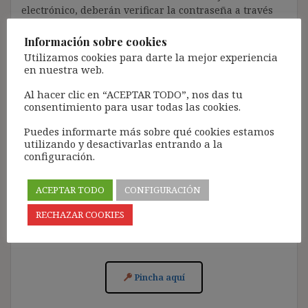
electrónico, deberán verificar la contraseña a través
de un enlace que recibirán en el correo electrónico
registrado (según los casos, es posible que tengan que
Información sobre cookies
revisar la bandeja de «Spam»).
Utilizamos cookies para darte la mejor experiencia
en nuestra web.
Más de 11.500 personas ya se han suscrito.
Al hacer clic en “ACEPTAR TODO”, nos das tu
Lamento los inconvenientes que este trámite pueda
consentimiento para usar todas las cookies.
causar.
Puedes informarte más sobre qué cookies estamos
[Con el registro aceptas la política de privacidad del
utilizando y desactivarlas entrando a la
blog: https://ignasibeltran.com/politica-de-privacidad/]
configuración.
ACEPTAR TODO
CONFIGURACIÓN
RECHAZAR COOKIES
Acceso para Suscribirse al Blog (GRATIS):
Pincha aquí