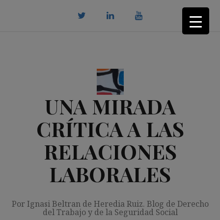
Saltar
al
contenido
twitter
Linkedin
youtube
UNA MIRADA
CRÍTICA A LAS
RELACIONES
LABORALES
Por Ignasi Beltran de Heredia Ruiz. Blog de Derecho
del Trabajo y de la Seguridad Social