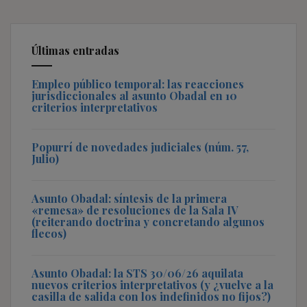
Últimas entradas
Empleo público temporal: las reacciones
jurisdiccionales al asunto Obadal en 10
criterios interpretativos
Popurrí de novedades judiciales (núm. 57,
Julio)
Asunto Obadal: síntesis de la primera
«remesa» de resoluciones de la Sala IV
(reiterando doctrina y concretando algunos
flecos)
Asunto Obadal: la STS 30/06/26 aquilata
nuevos criterios interpretativos (y ¿vuelve a la
casilla de salida con los indefinidos no fijos?)