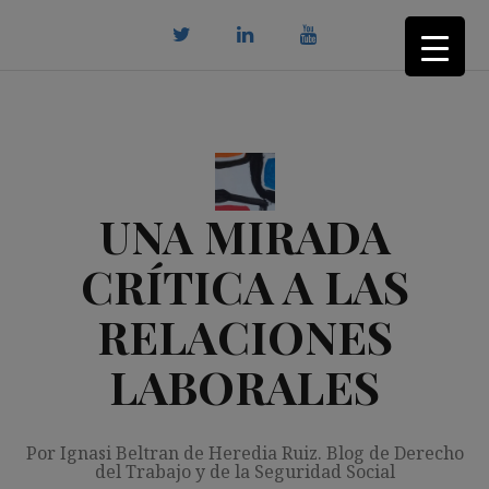
Saltar
al
contenido
twitter
Linkedin
youtube
UNA MIRADA
CRÍTICA A LAS
RELACIONES
LABORALES
Por Ignasi Beltran de Heredia Ruiz. Blog de Derecho
del Trabajo y de la Seguridad Social