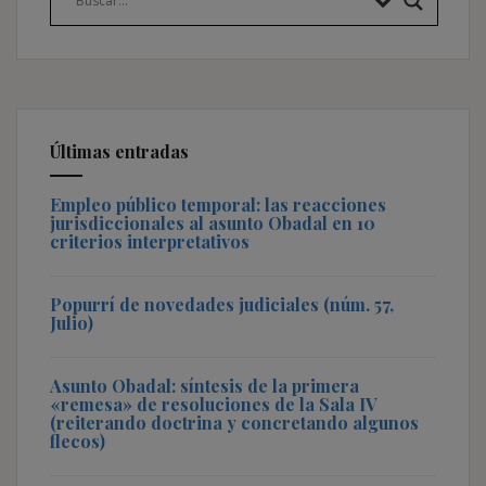
Últimas entradas
Empleo público temporal: las reacciones
jurisdiccionales al asunto Obadal en 10
criterios interpretativos
Popurrí de novedades judiciales (núm. 57,
Julio)
Asunto Obadal: síntesis de la primera
«remesa» de resoluciones de la Sala IV
(reiterando doctrina y concretando algunos
flecos)