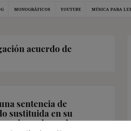
OG
MONOGRÁFICOS
YOUTUBE
MÚSICA PARA LE
ación acuerdo de
 una sentencia de
do sustituida en su
o que homologa el