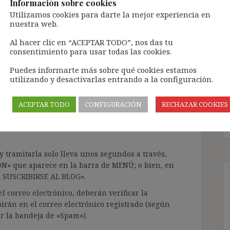
n no es idónea para el
Información sobre cookies
Utilizamos cookies para darte la mejor experiencia en
)
nuestra web.
Al hacer clic en “ACEPTAR TODO”, nos das tu
os Jurisprudencia
consentimiento para usar todas las cookies.
Puedes informarte más sobre qué cookies estamos
utilizando y desactivarlas entrando a la configuración.
ntenido de forma totalmente GRATUITA.
a Inteligencia Artificial Generativa (IAG) con
ACEPTAR TODO
CONFIGURACIÓN
RECHAZAR COOKIES
enido de terceros sin ningún respeto por los
gir el contenido del blog únicamente a las
 tramitarla solo lleva unos segundos a través,
ÓN» que aparece en la barra de MENÚ; o bien, en
RA SUSCRIBIRSE AL BLOG».
l correo electrónico, deberán verificar la
irán en el correo electrónico registrado (según
ar la bandeja de «Spam»).