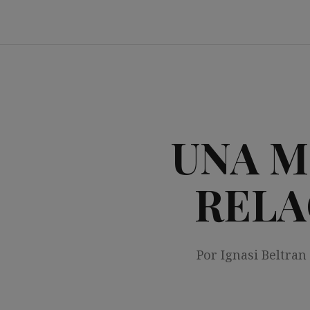
Saltar
al
contenido
UNA M
RELA
Por Ignasi Beltran