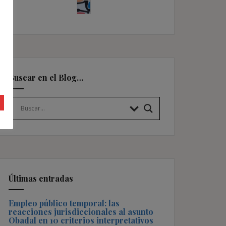
Buscar en el Blog…
Últimas entradas
Empleo público temporal: las
reacciones jurisdiccionales al asunto
Obadal en 10 criterios interpretativos