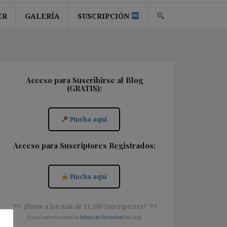
ER
GALERÍA
SUSCRIPCIÓN
Acceso para Suscribirse al Blog
(GRATIS):
Pincha aquí
Acceso para Suscriptores Registrados:
Pincha aquí
༺ ¡Únete a los más de 11.500 Suscriptores! ༺
[Con el registro aceptas la
Política de Privacidad
del blog]