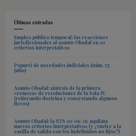
Últimas entradas
Empleo público temporal: las reacciones
jurisdiccionales al asunto Obadal en 10
criterios interpretativos
Popurrí de novedades judiciales (núm. 57,
Julio)
Asunto Obadal: síntesis de la primera
«remesa» de resoluciones de la Sala IV
(reiterando doctrina y concretando algunos
flecos)
Asunto Obadal: la STS 30/06/26 aquilata
nuevos criterios interpretativos (y ¿vuelve a la
casilla de salida con los indefinidos no fijos?)