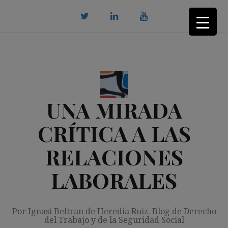
Saltar
al
contenido
twitter
Linkedin
youtube
UNA MIRADA
CRÍTICA A LAS
RELACIONES
LABORALES
Por Ignasi Beltran de Heredia Ruiz. Blog de Derecho
del Trabajo y de la Seguridad Social