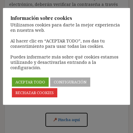
electrónico, deberán verificar la contraseña a través
de un enlace que recibirán en el correo electrónico
registrado (según los casos, es posible que tengan que
Información sobre cookies
revisar la bandeja de «Spam»).
Utilizamos cookies para darte la mejor experiencia
en nuestra web.
Más de 11.500 personas ya se han suscrito.
Al hacer clic en “ACEPTAR TODO”, nos das tu
Lamento los inconvenientes que este trámite pueda
consentimiento para usar todas las cookies.
causar.
Puedes informarte más sobre qué cookies estamos
[Con el registro aceptas la política de privacidad del
utilizando y desactivarlas entrando a la
blog: https://ignasibeltran.com/politica-de-privacidad/]
configuración.
ACEPTAR TODO
CONFIGURACIÓN
RECHAZAR COOKIES
Acceso para Suscribirse al Blog (GRATIS):
Pincha aquí