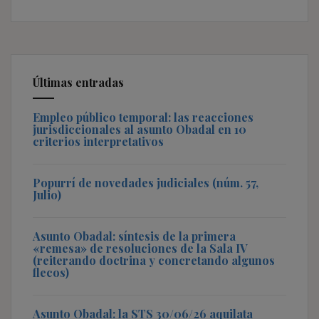
Últimas entradas
Empleo público temporal: las reacciones
jurisdiccionales al asunto Obadal en 10
criterios interpretativos
Popurrí de novedades judiciales (núm. 57,
Julio)
Asunto Obadal: síntesis de la primera
«remesa» de resoluciones de la Sala IV
(reiterando doctrina y concretando algunos
flecos)
Asunto Obadal: la STS 30/06/26 aquilata