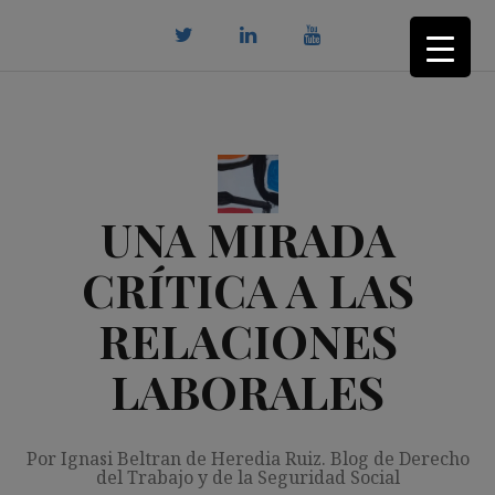
Saltar
al
contenido
twitter
Linkedin
youtube
UNA MIRADA
CRÍTICA A LAS
RELACIONES
LABORALES
Por Ignasi Beltran de Heredia Ruiz. Blog de Derecho
del Trabajo y de la Seguridad Social