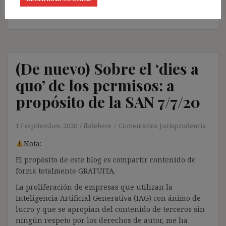
blog: https://ignasibeltran.com/politica-de-privacidad/]
(De nuevo) Sobre el ‘dies a
quo’ de los permisos: a
propósito de la SAN 7/7/20
17 septiembre, 2020
ibdehere
Comentarios Jurisprudencia
Nota:
El propósito de este blog es compartir contenido de
forma totalmente GRATUITA.
La proliferación de empresas que utilizan la
Inteligencia Artificial Generativa (IAG) con ánimo de
lucro y que se apropian del contenido de terceros sin
ningún respeto por los derechos de autor, me ha