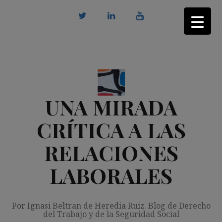
Saltar
al
contenido
twitter
Linkedin
youtube
UNA MIRADA
CRÍTICA A LAS
RELACIONES
LABORALES
Por Ignasi Beltran de Heredia Ruiz. Blog de Derecho
del Trabajo y de la Seguridad Social