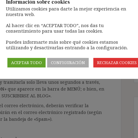
3)
Información sobre cookies
Utilizamos cookies para darte la mejor experiencia en
nuestra web.
os Jurisprudencia
Al hacer clic en “ACEPTAR TODO”, nos das tu
consentimiento para usar todas las cookies.
Puedes informarte más sobre qué cookies estamos
ntenido de forma totalmente GRATUITA.
utilizando y desactivarlas entrando a la configuración.
a Inteligencia Artificial Generativa (IAG) con
enido de terceros sin ningún respeto por los
ACEPTAR TODO
CONFIGURACIÓN
RECHAZAR COOKIES
gir el contenido del blog únicamente a las
 tramitarla solo lleva unos segundos a través,
ÓN» que aparece en la barra de MENÚ; o bien, en
RA SUSCRIBIRSE AL BLOG».
l correo electrónico, deberán verificar la
irán en el correo electrónico registrado (según
ar la bandeja de «Spam»).