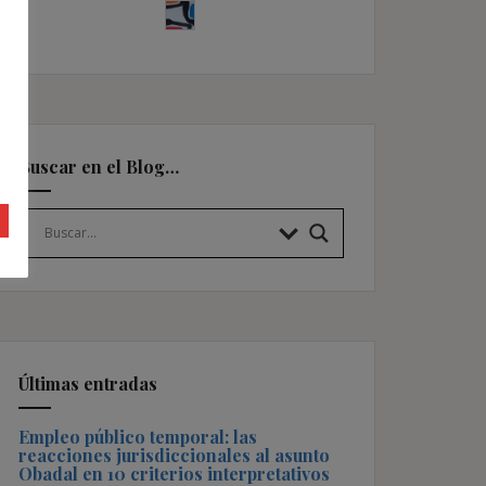
Buscar en el Blog…
Últimas entradas
Empleo público temporal: las
reacciones jurisdiccionales al asunto
Obadal en 10 criterios interpretativos