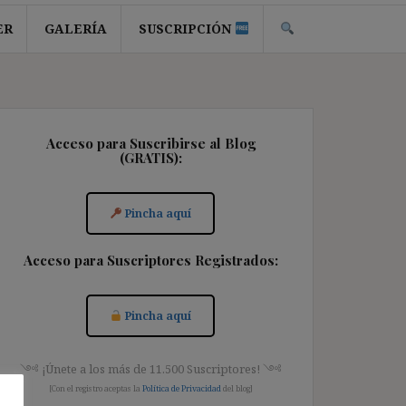
ER
GALERÍA
SUSCRIPCIÓN
Acceso para Suscribirse al Blog
(GRATIS):
Pincha aquí
Acceso para Suscriptores Registrados:
Pincha aquí
༺ ¡Únete a los más de 11.500 Suscriptores! ༺
[Con el registro aceptas la
Política de Privacidad
del blog]