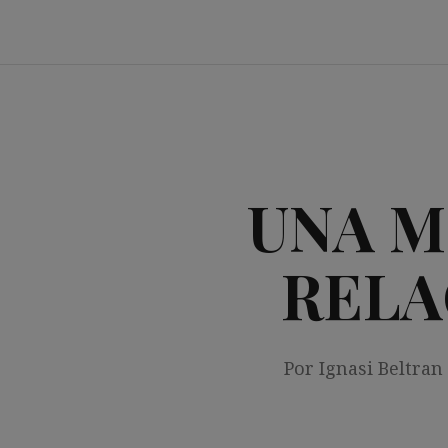
Saltar
al
contenido
UNA M
RELA
Por Ignasi Beltran