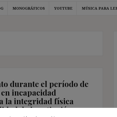
OG
MONOGRÁFICOS
YOUTUBE
MÚSICA PARA LE
nto durante el período de
 en incapacidad
 la integridad física
idad de la extinción